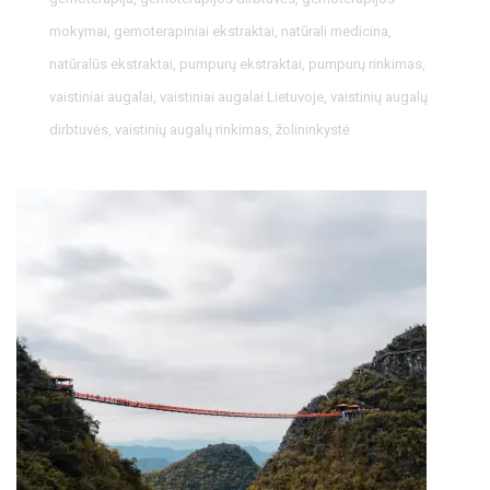
mokymai
,
gemoterapiniai ekstraktai
,
natūrali medicina
,
natūralūs ekstraktai
,
pumpurų ekstraktai
,
pumpurų rinkimas
,
vaistiniai augalai
,
vaistiniai augalai Lietuvoje
,
vaistinių augalų
dirbtuvės
,
vaistinių augalų rinkimas
,
žolininkystė