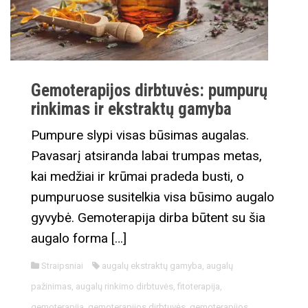
Gemoterapijos dirbtuvės: pumpurų
rinkimas ir ekstraktų gamyba
Pumpure slypi visas būsimas augalas.
Pavasarį atsiranda labai trumpas metas,
kai medžiai ir krūmai pradeda busti, o
pumpuruose susitelkia visa būsimo augalo
gyvybė. Gemoterapija dirba būtent su šia
augalo forma […]
Straipsniai
augalų ekstraktų gamyba
,
augalų
pažinimas
,
augalų rinkimo dirbtuvės
,
fitoterapija
,
gemoterapija
,
gemoterapijos dirbtuvės
,
gemoterapijos