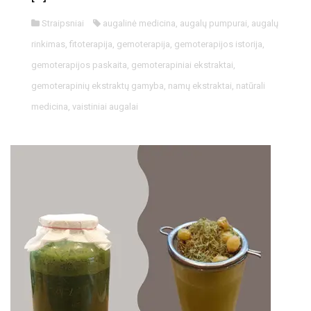
Straipsniai
augalinė medicina
,
augalų pumpurai
,
augalų
rinkimas
,
fitoterapija
,
gemoterapija
,
gemoterapijos istorija
,
gemoterapijos paskaita
,
gemoterapiniai ekstraktai
,
gemoterapinių ekstraktų gamyba
,
namų ekstraktai
,
natūrali
medicina
,
vaistiniai augalai