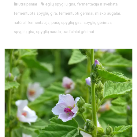
Straipsniai
eglių spyglių gira
,
fermentacija ir sveikata
,
fermentuota spyglių gira
,
fermentuoti gėrimai
,
miško augalai
,
natūrali fermentacija
,
pušų spyglių gira
,
spyglių gėrimas
,
spyglių gira
,
spyglių nauda
,
tradiciniai gėrimai