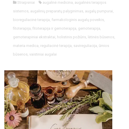
Straipsniai
augalinė medicina
,
augalinės terapijos
sistemos
,
augalinių preparatų palyginimas
,
augalų pumpurai
,
bioreguliacinė terapija
,
farmakologinis augalų poveikis
,
fitoterapija
,
fitoterapija ir gemoterapija
,
gemoterapija
,
gemoterapiniai ekstraktai
,
holistinis požiūris
,
lėtinės būsenos
,
materia medica
,
reguliacinė terapija
,
savireguliacija
,
ūmios
būsenos
,
vaistiniai augalai