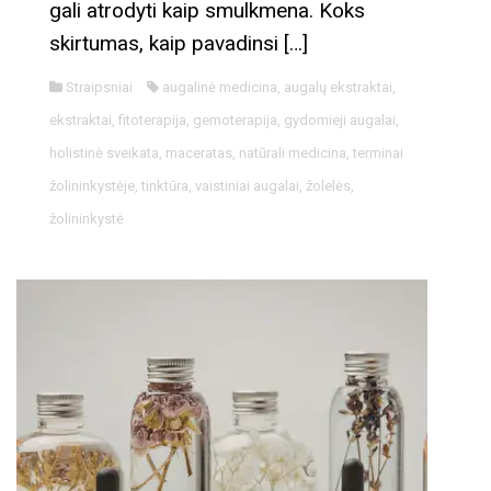
gali atrodyti kaip smulkmena. Koks
skirtumas, kaip pavadinsi […]
Straipsniai
augalinė medicina
,
augalų ekstraktai
,
ekstraktai
,
fitoterapija
,
gemoterapija
,
gydomieji augalai
,
holistinė sveikata
,
maceratas
,
natūrali medicina
,
terminai
žolininkystėje
,
tinktūra
,
vaistiniai augalai
,
žolelės
,
žolininkystė