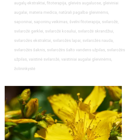
augalų ekstraktai
,
fitoterapija
,
gleivės augaluose
,
gleiviniai
augalai
,
materia medica
,
natūrali pagalba gleivinėms
,
saponinai
,
saponinų veikimas
,
švelni fitoterapija
,
svilarožė
,
svilarožė gerklei
,
svilarožė kosuliui
,
svilarožė skrandžiui
,
svilarožės ekstraktai
,
svilarožės lapai
,
svilarožės nauda
,
svilarožės šaknis
,
svilarožės šalto vandens užpilas
,
svilarožės
užpilas
,
vaistinė svilarožė
,
vaistiniai augalai gleivinėms
,
žolininkystė