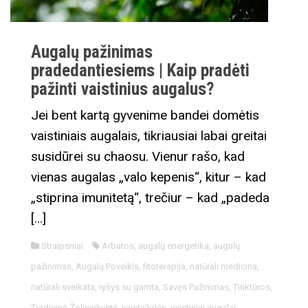
Augalų pažinimas
pradedantiesiems | Kaip pradėti
pažinti vaistinius augalus?
Jei bent kartą gyvenime bandei domėtis
vaistiniais augalais, tikriausiai labai greitai
susidūrei su chaosu. Vienur rašo, kad
vienas augalas „valo kepenis“, kitur – kad
„stiprina imunitetą“, trečiur – kad „padeda
[…]
Straipsniai
Arbatos
,
augalų energetika
,
augalų
pažinimas
,
Augalų Poveikis
,
fitoterapija
,
natūrali medicina
,
natūrali sveikata
,
ryšys su gamta
,
Savęs Pažinimas
,
Tinktūros
,
Tradicinė Žolininkystė
,
vaistažolės
,
vaistiniai augalai
,