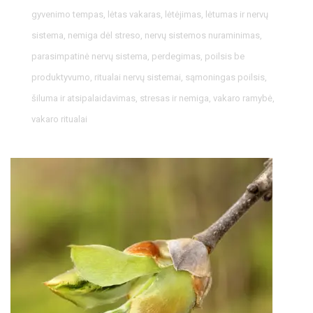
gyvenimo tempas
,
lėtas vakaras
,
lėtėjimas
,
lėtumas ir nervų
sistema
,
nemiga dėl streso
,
nervų sistemos nuraminimas
,
parasimpatinė nervų sistema
,
perdegimas
,
poilsis be
produktyvumo
,
ritualai nervų sistemai
,
sąmoningas poilsis
,
šiluma ir atsipalaidavimas
,
stresas ir nemiga
,
vakaro ramybė
,
vakaro ritualai