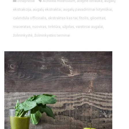
Straipsniai
Achillea millefolium
,
aliejinė ištrauka
,
augalų
ekstrakcija
,
augalų ekstraktai
,
augalų pavadinimai lotyniškai
,
calendula officinalis
,
ekstraktas kas tai
,
fitolis
,
gliceritas
,
maceratas
,
nuoviras
,
tinktūra
,
užpilas
,
vaistiniai augalai
,
žolininkystė
,
žolininkystės terminai