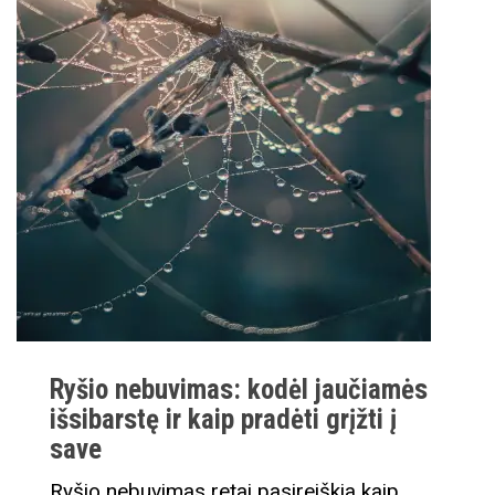
Ryšio nebuvimas: kodėl jaučiamės
išsibarstę ir kaip pradėti grįžti į
save
Ryšio nebuvimas retai pasireiškia kaip