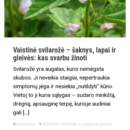
Vaistinė svilarožė – šaknys, lapai ir
gleivės: kas svarbu žinoti
Svilarožė yra augalas, kuris nemėgsta
skubos. Ji neveikia staigiai, nepertraukia
simptomų jėga ir nesiekia „nutildyti“ kūno.
Vietoj to ji kuria sąlygas – sudaro minkštą,
drėgną, apsauginę terpę, kurioje audiniai
gali […]
Straipsniai
ALTHAEA OFFICINALIS
,
augalinės gleivės
,