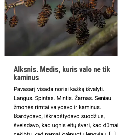
Alksnis. Medis, kuris valo ne tik
kaminus
Pavasarį visada norisi kažką išvalyti.
Langus. Spintas. Mintis. Žarnas. Seniau
žmonės rimtai valydavo ir kaminus.
Išardydavo, iškrapštydavo suodžius,
šveisdavo, kad ugnis eitų švari, kad dūmai
nekibtų, kad namai kvėpuotų lengviau. […]