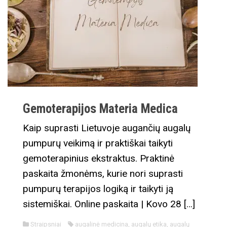
Gemoterapijos Materia Medica
Kaip suprasti Lietuvoje augančių augalų
pumpurų veikimą ir praktiškai taikyti
gemoterapinius ekstraktus. Praktinė
paskaita žmonėms, kurie nori suprasti
pumpurų terapijos logiką ir taikyti ją
sistemiškai. Online paskaita | Kovo 28 […]
Straipsniai
augalinė medicina
,
augalų etika
,
augalų