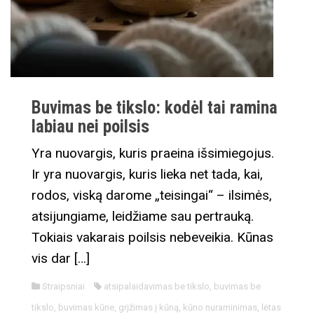
Buvimas be tikslo: kodėl tai ramina
labiau nei poilsis
Yra nuovargis, kuris praeina išsimiegojus.
Ir yra nuovargis, kuris lieka net tada, kai,
rodos, viską darome „teisingai“ – ilsimės,
atsijungiame, leidžiame sau pertrauką.
Tokiais vakarais poilsis nebeveikia. Kūnas
vis dar […]
Straipsniai
atsipalaidavimas be tikslo
,
buvimas be
tikslo
,
buvimas kūne
,
grįžimas į kūną
,
kūno nuraminimas
,
lėtas