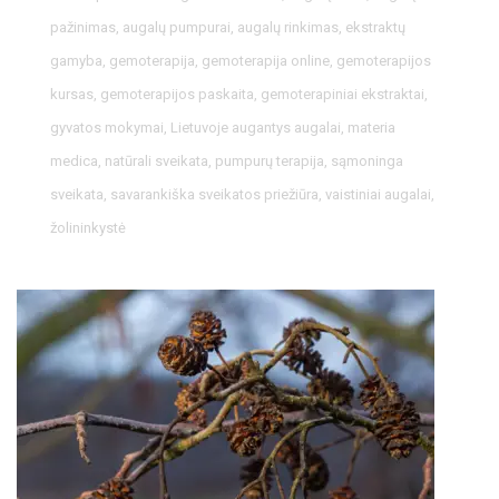
pažinimas
,
augalų pumpurai
,
augalų rinkimas
,
ekstraktų
gamyba
,
gemoterapija
,
gemoterapija online
,
gemoterapijos
kursas
,
gemoterapijos paskaita
,
gemoterapiniai ekstraktai
,
gyvatos mokymai
,
Lietuvoje augantys augalai
,
materia
medica
,
natūrali sveikata
,
pumpurų terapija
,
sąmoninga
sveikata
,
savarankiška sveikatos priežiūra
,
vaistiniai augalai
,
žolininkystė