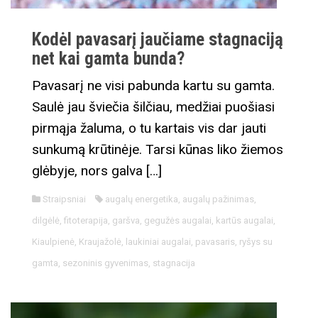
Kodėl pavasarį jaučiame stagnaciją
net kai gamta bunda?
Pavasarį ne visi pabunda kartu su gamta.
Saulė jau šviečia šilčiau, medžiai puošiasi
pirmąja žaluma, o tu kartais vis dar jauti
sunkumą krūtinėje. Tarsi kūnas liko žiemos
glėbyje, nors galva […]
Straipsniai
augalų energetika
,
augalų pažinimas
,
dilgėlė
,
fitoterapija
,
garšva
,
gegužės augalai
,
kartūs augalai
,
Kiaulpienė
,
Kraujažolė
,
laukiniai augalai
,
pavasaris
,
ryšys su
gamta
,
sezoninis gyvenimas
,
stagnacija