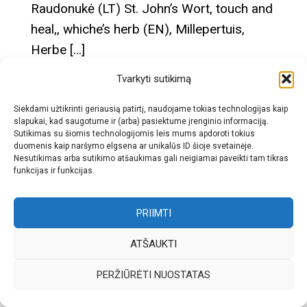
Raudonukė (LT) St. John’s Wort, touch and
heal,, whiche’s herb (EN), Millepertuis,
Herbe […]
Enciklopedija
audinių būklės
,
augalų energetika
,
augalų
Tvarkyti sutikimą
simbolika
,
depresija
,
europinė liaudies medicina
,
Hypericum
Siekdami užtikrinti geriausią patirtį, naudojame tokias technologijas kaip
perforatum
,
Jonažolė
,
Jonažolės aliejus
,
Jonažolės tinktūra
,
slapukai, kad saugotume ir (arba) pasiektume įrenginio informaciją.
Sutikimas su šiomis technologijomis leis mums apdoroti tokius
kepenų veikla
,
melancholija
,
nervinis skausmas
,
nervinis
duomenis kaip naršymo elgsena ar unikalūs ID šioje svetainėje.
Nesutikimas arba sutikimo atšaukimas gali neigiamai paveikti tam tikras
virškinimas
,
nervų sistema
,
neuralgija
,
Paprastoji Jonažolė
,
funkcijas ir funkcijas.
psichosomatika
,
ritualiniai augalai
,
saulės augalas
,
vaistiniai
augalai
,
žaizdų gydymas
,
žolininkystė
PRIIMTI
ATŠAUKTI
PERŽIŪRĖTI NUOSTATAS