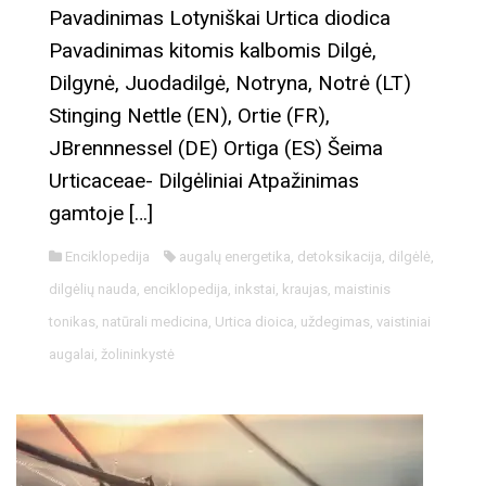
Pavadinimas Lotyniškai Urtica diodica
Pavadinimas kitomis kalbomis Dilgė,
Dilgynė, Juodadilgė, Notryna, Notrė (LT)
Stinging Nettle (EN), Ortie (FR),
JBrennnessel (DE) Ortiga (ES) Šeima
Urticaceae- Dilgėliniai Atpažinimas
gamtoje […]
Enciklopedija
augalų energetika
,
detoksikacija
,
dilgėlė
,
dilgėlių nauda
,
enciklopedija
,
inkstai
,
kraujas
,
maistinis
tonikas
,
natūrali medicina
,
Urtica dioica
,
uždegimas
,
vaistiniai
augalai
,
žolininkystė