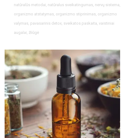
natūralūs metodai
,
natūralus sveikatingumas
,
nervų sistema
,
organizmo atstatymas
,
organizmo stiprinimas
,
organizmo
valymas
,
pavasarinis detox
,
sveikatos paskaita
,
vaistiniai
augalai
,
žliūgė