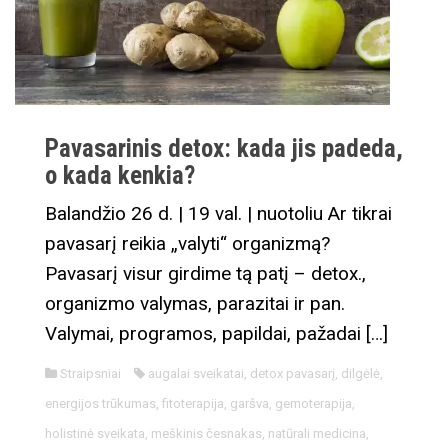
Pavasarinis detox: kada jis padeda,
o kada kenkia?
Balandžio 26 d. | 19 val. | nuotoliu Ar tikrai
pavasarį reikia „valyti“ organizmą?
Pavasarį visur girdime tą patį – detox.,
organizmo valymas, parazitai ir pan.
Valymai, programos, papildai, pažadai […]
Straipsniai
augalai sveikatai
,
detox pavasarį
,
dilgėlė
,
energijos trūkumas
,
fitoterapija
,
garšva
,
gemoterapija
,
holistinė sveikata
,
meškinis česnakas
,
natūrali medicina
,