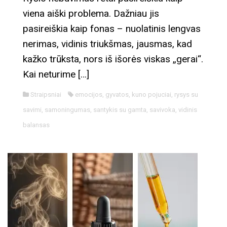
viena aiški problema. Dažniau jis
pasireiškia kaip fonas – nuolatinis lengvas
nerimas, vidinis triukšmas, jausmas, kad
kažko trūksta, nors iš išorės viskas „gerai“.
Kai neturime […]
Straipsniai
emocijos
,
gyvatos
,
kuno pojuciai
,
rysys su
savimi
,
samoningumas
,
santykis su gamta
,
savivoka
,
vidinis
balansas