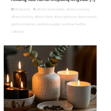
Straipsniai
alksnio konkorėžiai
,
alksnio nuoviras
,
alksnio tinktūra
,
alksnio žievė
,
Alnus glutinosa
,
Alnus incana
,
gamtos įkvėptas
,
vaistiniai augalai
,
vaistiniai medžiai
Lietuvoje