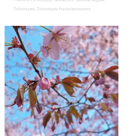
Žolininkystė
,
Žolininkystė Pradedantiesiems