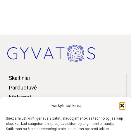
Skaitiniai
Parduotuvė
Mokymai
Tvarkyti sutikimą
Bendruomenės zona
Apie mus
Siekdami užtikrinti geriausią patirtį, naudojame tokias technologijas kaip
slapukai, kad saugotume ir (arba) pasiektume įrenginio informaciją.
Kontaktai
Sutikimas su šiomis technologijomis leis mums apdoroti tokius