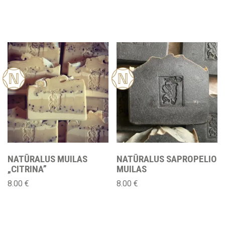
Nauj
Nauj
a
a
NATŪRALUS MUILAS
NATŪRALUS SAPROPELIO
„CITRINA”
MUILAS
8.00
€
8.00
€