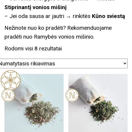
Stiprinantį vonios mišinį
– Jei oda sausa ar jautri → rinkitės
Kūno sviestą
Nežinote nuo ko pradėti? Rekomenduojame
pradėti nuo Ramybės vonios mišinio.
Rodomi visi 8 rezultatai
Nauj
Nauj
a
a