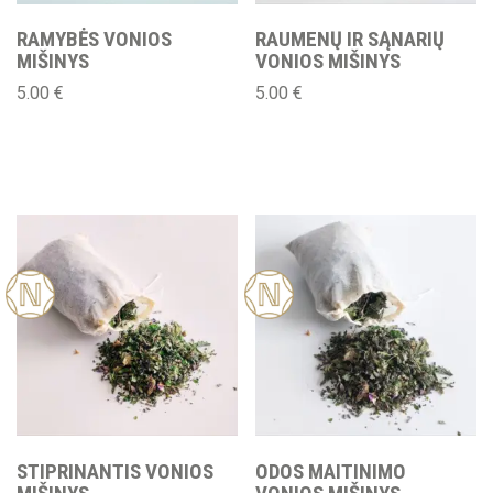
RAMYBĖS VONIOS
RAUMENŲ IR SĄNARIŲ
MIŠINYS
VONIOS MIŠINYS
5.00
€
5.00
€
Nauj
Nauj
a
a
STIPRINANTIS VONIOS
ODOS MAITINIMO