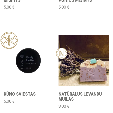
MIŠINYS
VONIOS MIŠINYS
5.00
€
5.00
€
Nauj
a
KŪNO SVIESTAS
NATŪRALUS LEVANDŲ
MUILAS
5.00
€
8.00
€