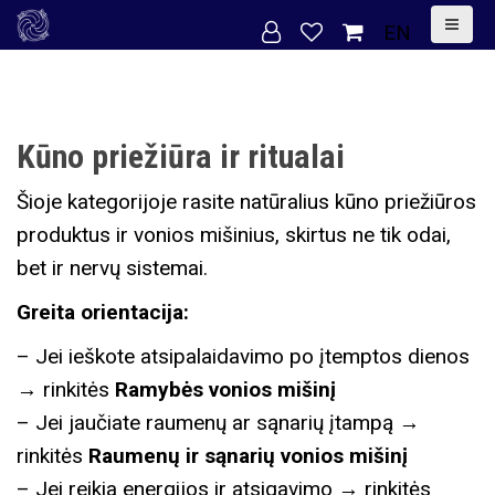
S
EN
k
i
p
t
Kūno priežiūra ir ritualai
o
Šioje kategorijoje rasite natūralius kūno priežiūros
c
produktus ir vonios mišinius, skirtus ne tik odai,
o
bet ir nervų sistemai.
n
Greita orientacija:
t
e
– Jei ieškote atsipalaidavimo po įtemptos dienos
n
→ rinkitės
Ramybės vonios mišinį
t
– Jei jaučiate raumenų ar sąnarių įtampą →
rinkitės
Raumenų ir sąnarių vonios mišinį
– Jei reikia energijos ir atsigavimo → rinkitės