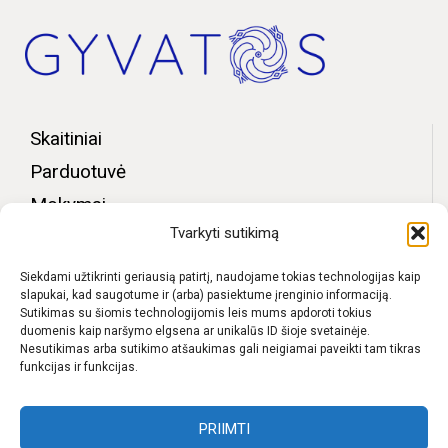
Skaitiniai
Parduotuvė
Mokymai
Tvarkyti sutikimą
Bendruomenės zona
Apie mus
Siekdami užtikrinti geriausią patirtį, naudojame tokias technologijas kaip
slapukai, kad saugotume ir (arba) pasiektume įrenginio informaciją.
Kontaktai
Sutikimas su šiomis technologijomis leis mums apdoroti tokius
duomenis kaip naršymo elgsena ar unikalūs ID šioje svetainėje.
D.U.K.
Nesutikimas arba sutikimo atšaukimas gali neigiamai paveikti tam tikras
funkcijas ir funkcijas.
Pristatymas
Privatumo politika
PRIIMTI