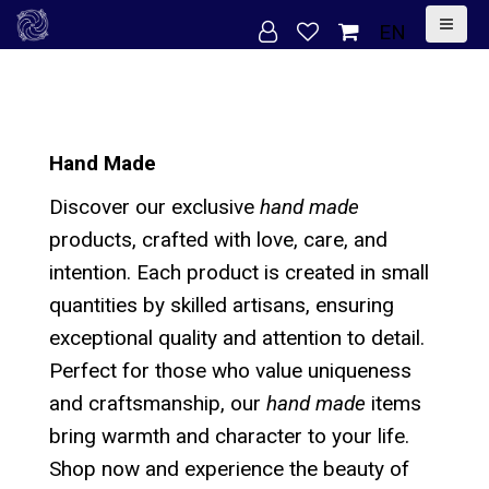
S
EN
k
i
p
t
Hand Made
o
Discover our exclusive
hand made
c
products, crafted with love, care, and
o
intention. Each product is created in small
n
quantities by skilled artisans, ensuring
t
exceptional quality and attention to detail.
e
Perfect for those who value uniqueness
n
and craftsmanship, our
hand made
items
t
bring warmth and character to your life.
Shop now and experience the beauty of