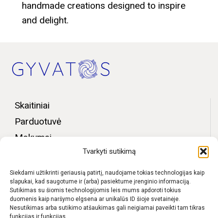
handmade creations designed to inspire
and delight.
Skaitiniai
Parduotuvė
Mokymai
Tvarkyti sutikimą
Bendruomenės zona
Apie mus
Siekdami užtikrinti geriausią patirtį, naudojame tokias technologijas kaip
slapukai, kad saugotume ir (arba) pasiektume įrenginio informaciją.
Kontaktai
Sutikimas su šiomis technologijomis leis mums apdoroti tokius
duomenis kaip naršymo elgsena ar unikalūs ID šioje svetainėje.
D.U.K.
Nesutikimas arba sutikimo atšaukimas gali neigiamai paveikti tam tikras
funkcijas ir funkcijas.