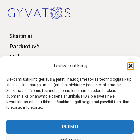
Skaitiniai
Parduotuvė
Mokymai
Tvarkyti sutikimą
Bendruomenės zona
Apie mus
Siekdami užtikrinti geriausią patirtį, naudojame tokias technologijas kaip
slapukai, kad saugotume ir (arba) pasiektume įrenginio informaciją.
Kontaktai
Sutikimas su šiomis technologijomis leis mums apdoroti tokius
duomenis kaip naršymo elgsena ar unikalūs ID šioje svetainėje.
D.U.K.
Nesutikimas arba sutikimo atšaukimas gali neigiamai paveikti tam tikras
funkcijas ir funkcijas.
Pristatymas
Privatumo politika
PRIIMTI