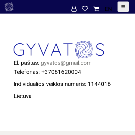
S
EN
k
i
p
t
o
c
El. paštas:
gyvatos@gmail.com
o
Telefonas: +37061620004
n
Individualios veiklos numeris:
1144016
t
e
Lietuva
n
t