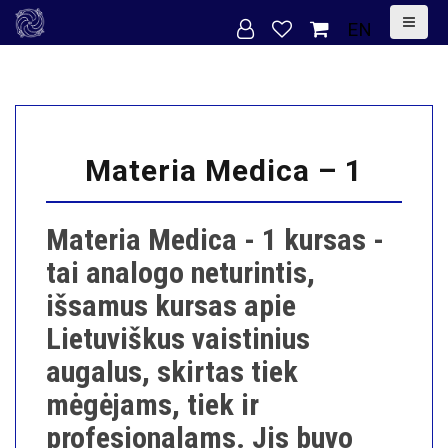
S
EN
k
i
p
t
o
Materia Medica – 1
c
o
Materia Medica - 1 kursas -
n
tai analogo neturintis,
t
išsamus kursas apie
e
Lietuviškus vaistinius
n
augalus, skirtas tiek
t
mėgėjams, tiek ir
profesionalams. Jis buvo