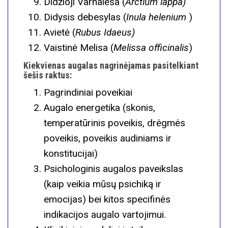
Didžioji Varnalėša (
Arctium lappa)
Didysis debesylas (
Inula helenium
)
Avietė (
Rubus Idaeus)
Vaistinė Melisa (
M
elissa
officinalis
)
Kiekvienas augalas nagrinėjamas pasitelkiant
šešis raktus:
Pagrindiniai poveikiai
Augalo energetika (skonis,
temperatūrinis poveikis, drėgmės
poveikis, poveikis audiniams ir
konstitucijai)
Psichologinis augalos paveikslas
(kaip veikia mūsų psichiką ir
emocijas) bei kitos specifinės
indikacijos augalo vartojimui.