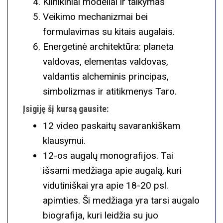
Klinikiniai modeliai ir taikymas
Veikimo mechanizmai bei
formulavimas su kitais augalais.
Energetinė architektūra: planeta
valdovas, elementas valdovas,
valdantis alcheminis principas,
simbolizmas ir atitikmenys Taro.
Įsigiję šį kursą gausite:
12 video paskaitų savarankiškam
klausymui.
12-os augalų monografijos. Tai
išsami medžiaga apie augalą, kuri
vidutiniškai yra apie 18-20 psl.
apimties. Ši medžiaga yra tarsi augalo
biografija, kuri leidžia su juo