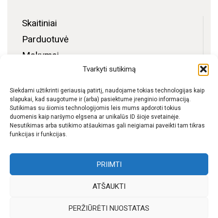
Skaitiniai
Parduotuvė
Mokymai
Tvarkyti sutikimą
Bendruomenės zona
Apie mus
Siekdami užtikrinti geriausią patirtį, naudojame tokias technologijas kaip
slapukai, kad saugotume ir (arba) pasiektume įrenginio informaciją.
Kontaktai
Sutikimas su šiomis technologijomis leis mums apdoroti tokius
duomenis kaip naršymo elgsena ar unikalūs ID šioje svetainėje.
D.U.K.
Nesutikimas arba sutikimo atšaukimas gali neigiamai paveikti tam tikras
funkcijas ir funkcijas.
Pristatymas
Privatumo politika
PRIIMTI
ATŠAUKTI
f
I
W
y
PERŽIŪRĖTI NUOSTATAS
b
n
h
o