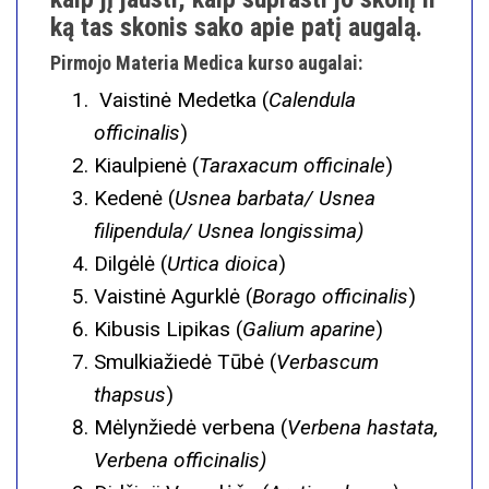
ką tas skonis sako apie patį augalą.
Pirmojo Materia Medica kurso augalai:
Vaistinė Medetka (
Calendula
officinalis
)
Kiaulpienė (
Taraxacum officinale
)
Kedenė (
Usnea barbata/ Usnea
filipendula/ Usnea longissima)
Dilgėlė (
Urtica dioica
)
Vaistinė Agurklė (
Borago officinalis
)
Kibusis Lipikas (
Galium aparine
)
Smulkiažiedė Tūbė (
Verbascum
thapsus
)
Mėlynžiedė verbena (
Verbena hastata,
Verbena officinalis)