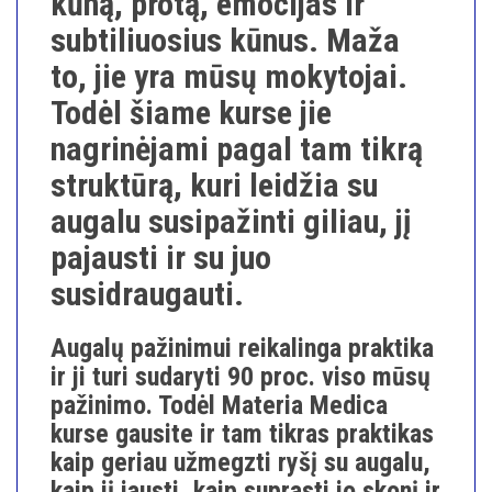
kūną, protą, emocijas ir
subtiliuosius kūnus. Maža
to, jie yra mūsų mokytojai.
Todėl šiame kurse jie
nagrinėjami pagal tam tikrą
struktūrą, kuri leidžia su
augalu susipažinti giliau, jį
pajausti ir su juo
susidraugauti.
Augalų pažinimui reikalinga praktika
ir ji turi sudaryti 90 proc. viso mūsų
pažinimo. Todėl Materia Medica
kurse gausite ir tam tikras praktikas
kaip geriau užmegzti ryšį su augalu,
kaip jį jausti, kaip suprasti jo skonį ir