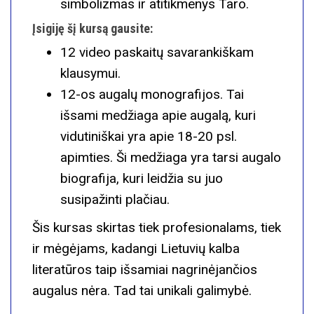
simbolizmas ir atitikmenys Taro.
Įsigiję šį kursą gausite:
12 video paskaitų savarankiškam
klausymui.
12-os augalų monografijos. Tai
išsami medžiaga apie augalą, kuri
vidutiniškai yra apie 18-20 psl.
apimties. Ši medžiaga yra tarsi augalo
biografija, kuri leidžia su juo
susipažinti plačiau.
Šis kursas skirtas tiek profesionalams, tiek
ir mėgėjams, kadangi Lietuvių kalba
literatūros taip išsamiai nagrinėjančios
augalus nėra. Tad tai unikali galimybė.