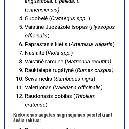
angustifolia, E.pallida, E.
tennensiensis)
Gudobelė (
Crataegus spp.
)
Vaistinė Juozažolė Isopas (
Hyssopus
officinalis
)
Paprastasis kietis (
Artemisia vulgaris
)
Našlaitė (
Viola spp.
)
Vaistinė ramunė (
Matricaria recutita)
Rauktalapė rugštynė (
Rumex crispus)
Šeivamedis (
Sambucus nigra
)
Valerijonas (
Valeriana officinalis)
Raudonasis dobilas (
Trifolium
pratense
)
Kiekvienas augalas nagrinėjamas pasitelkiant
šešis raktus: