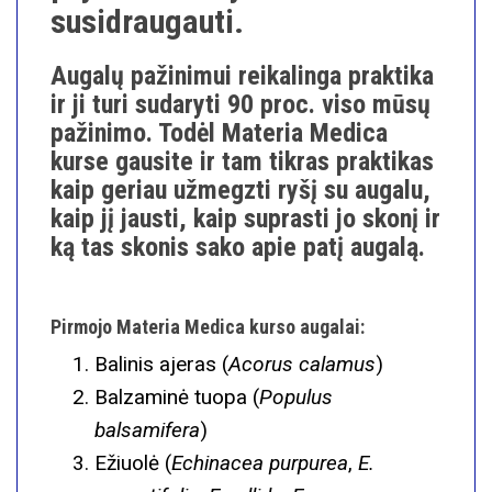
susidraugauti.
Augalų pažinimui reikalinga praktika
ir ji turi sudaryti 90 proc. viso mūsų
pažinimo. Todėl Materia Medica
kurse gausite ir tam tikras praktikas
kaip geriau užmegzti ryšį su augalu,
kaip jį jausti, kaip suprasti jo skonį ir
ką tas skonis sako apie patį augalą.
Pirmojo Materia Medica kurso augalai:
Balinis ajeras (
Acorus calamus
)
Balzaminė tuopa (
Populus
balsamifera
)
Ežiuolė (
Echinacea purpurea
,
E.