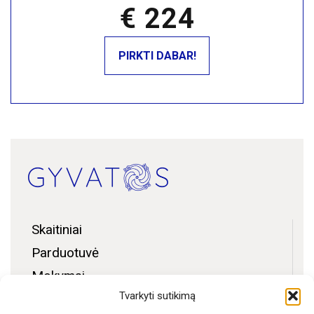
€ 224
Skaitiniai
Parduotuvė
Mokymai
Tvarkyti sutikimą
Bendruomenės zona