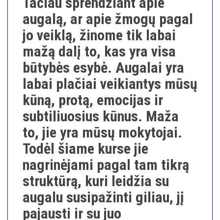
Tačiau sprendžiant apie
augalą, ar apie žmogų pagal
jo veiklą, žinome tik labai
mažą dalį to, kas yra visa
būtybės esybė. Augalai yra
labai plačiai veikiantys mūsų
kūną, protą, emocijas ir
subtiliuosius kūnus. Maža
to, jie yra mūsų mokytojai.
Todėl šiame kurse jie
nagrinėjami pagal tam tikrą
struktūrą, kuri leidžia su
augalu susipažinti giliau, jį
pajausti ir su juo