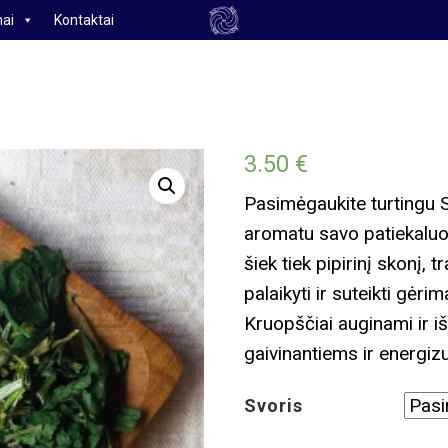
ai
Kontaktai
3.50
€
Pasimėgaukite turtingu S
aromatu savo patiekaluos
šiek tiek pipirinį skonį,
palaikyti ir suteikti gė
Kruopščiai auginami ir iš
gaivinantiems ir energiz
Svoris