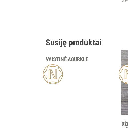
2.
Susiję produktai
VAISTINĖ AGURKLĖ
3.00
€
Nauja
Nau
DŽ