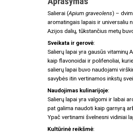
Aprašymas
Salierai (
Apium graveolens
) – dvim
aromatingais lapais ir universaliu 
Azijos dalių, tūkstančius metų buv
Sveikata ir gerovė
:
Salierų lapai yra gausūs vitaminų A, 
kaip flavonoidai ir polifenoliai, ku
salierų lapai buvo naudojami virški
savybės itin vertinamos inkstų sveik
Naudojimas kulinarijoje
:
Salierų lapai yra valgomi ir labai a
pat galima naudoti kaip garnyrą arb
Ypač vertinami švelnesni vidiniai la
Kultūrinė reikšmė
: