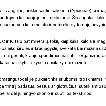
a
etis augalas, priklausantis salierinių (Apiaceae) šeimai,
i
naudojimu kulinarijoje bei medicinoje. Šis augalas, kilę
q
o auginamas kaip maisto ir natūralių gydomųjų savybių 
u
a
C ir K, taip pat mineralų, tokių kaip kalis, kalcis ir magn
n
rie palaiko širdies ir kraujagyslių sveikatą bei mažina 
t
nimui gerinti, kraujo spaudimui mažinti ir organizmo det
i
atai palaikyti ir skysčių susilaikymui mažinti.
t
y
romatingi, todėl jie puikiai tinka sriuboms, troškiniams 
a trinti į padažus, pestus ar glotnučius, suteikiant pap
peliai dėl jų lengvo skonio ir subtilios tekstūros.