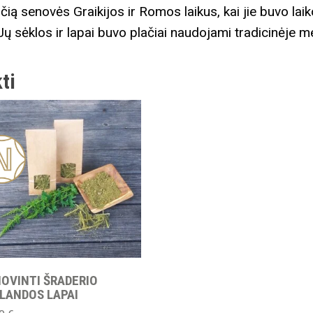
kiančią senovės Graikijos ir Romos laikus, kai jie buvo l
 Jų sėklos ir lapai buvo plačiai naudojami tradicinėje 
ti
ja
IOVINTI ŠRADERIO
LANDOS LAPAI