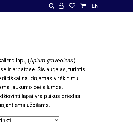
EN
aliero lapų (
Apium graveolens
)
e ir arbatose. Šis augalas, turintis
 tradiciškai naudojamas virškinimui
rimams jaukumo bei šilumos.
džiovinti lapai yra puikus priedas
uojantiems užpilams.