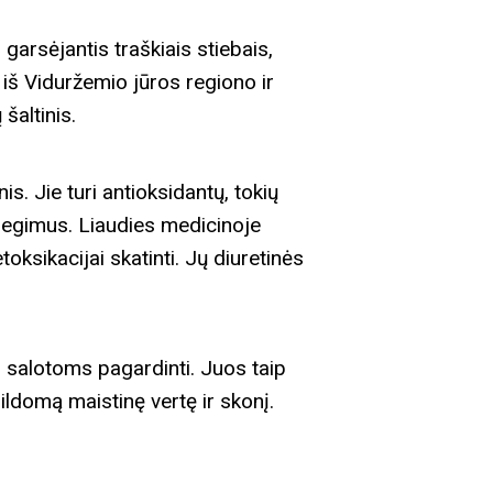
 garsėjantis traškiais stiebais,
s iš Viduržemio jūros regiono ir
šaltinis.
is. Jie turi antioksidantų, tokių
uždegimus. Liaudies medicinoje
oksikacijai skatinti. Jų diuretinės
ir salotoms pagardinti. Juos taip
ildomą maistinę vertę ir skonį.