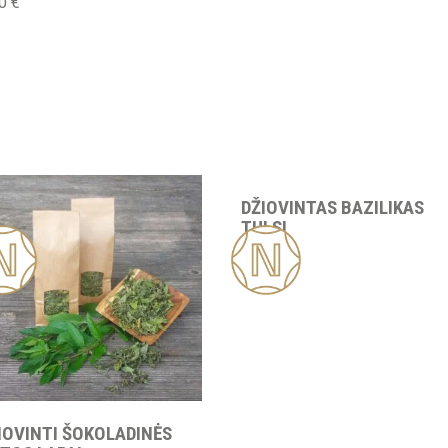
50
€
DŽIOVINTAS BAZILIKAS
TULSI
ja
Nauja
3.50
€
IOVINTI ŠOKOLADINĖS