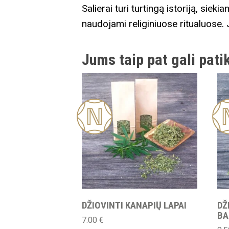
Salierai turi turtingą istoriją, sie
naudojami religiniuose ritualuose.
Jums taip pat gali patik
Nauja
Nau
DŽIOVINTI KANAPIŲ LAPAI
DŽ
BA
7.00
€