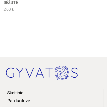
DĖŽUTĖ
2.00
€
Skaitiniai
Parduotuvė