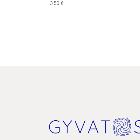
3.50
€