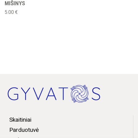
MIŠINYS
5.00
€
Skaitiniai
Parduotuvė