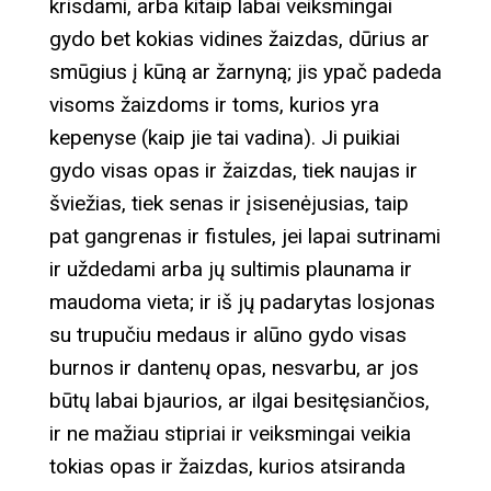
krisdami, arba kitaip labai veiksmingai
gydo bet kokias vidines žaizdas, dūrius ar
smūgius į kūną ar žarnyną; jis ypač padeda
visoms žaizdoms ir toms, kurios yra
kepenyse (kaip jie tai vadina). Ji puikiai
gydo visas opas ir žaizdas, tiek naujas ir
šviežias, tiek senas ir įsisenėjusias, taip
pat gangrenas ir fistules, jei lapai sutrinami
ir uždedami arba jų sultimis plaunama ir
maudoma vieta; ir iš jų padarytas losjonas
su trupučiu medaus ir alūno gydo visas
burnos ir dantenų opas, nesvarbu, ar jos
būtų labai bjaurios, ar ilgai besitęsiančios,
ir ne mažiau stipriai ir veiksmingai veikia
tokias opas ir žaizdas, kurios atsiranda