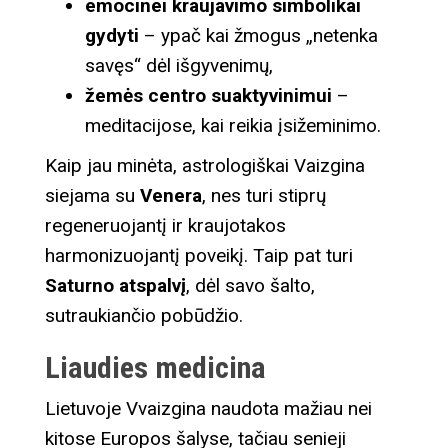
emocinei kraujavimo simbolikai
gydyti
– ypač kai žmogus „netenka
savęs“ dėl išgyvenimų,
žemės centro suaktyvinimui
–
meditacijose, kai reikia įsižeminimo.
Kaip jau minėta, astrologiškai Vaizgina
siejama su
Venera
, nes turi stiprų
regeneruojantį ir kraujotakos
harmonizuojantį poveikį. Taip pat turi
Saturno atspalvį
, dėl savo šalto,
sutraukiančio pobūdžio.
Liaudies medicina
Lietuvoje Vvaizgina naudota mažiau nei
kitose Europos šalyse, tačiau senieji