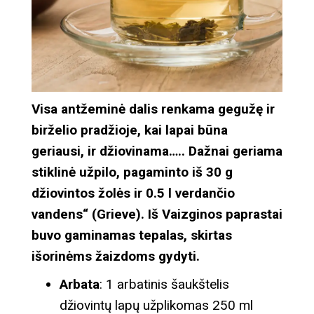
Visa antžeminė dalis renkama gegužę ir
birželio pradžioje, kai lapai būna
geriausi, ir džiovinama….. Dažnai geriama
stiklinė užpilo, pagaminto iš 30 g
džiovintos žolės ir 0.5 l verdančio
vandens“ (Grieve). Iš Vaizginos paprastai
buvo gaminamas tepalas, skirtas
išorinėms žaizdoms gydyti.
Arbata
: 1 arbatinis šaukštelis
džiovintų lapų užplikomas 250 ml