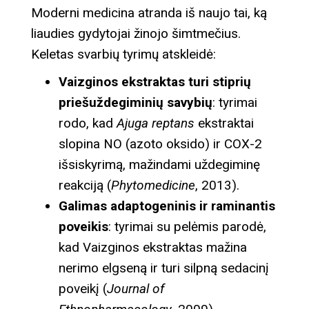
Moderni medicina atranda iš naujo tai, ką
liaudies gydytojai žinojo šimtmečius.
Keletas svarbių tyrimų atskleidė:
Vaizginos ekstraktas turi stiprių
priešuždegiminių savybių
: tyrimai
rodo, kad
Ajuga reptans
ekstraktai
slopina NO (azoto oksido) ir COX-2
išsiskyrimą, mažindami uždegiminę
reakciją (
Phytomedicine
, 2013).
Galimas adaptogeninis ir raminantis
poveikis
: tyrimai su pelėmis parodė,
kad Vaizginos ekstraktas mažina
nerimo elgseną ir turi silpną sedacinį
poveikį (
Journal of