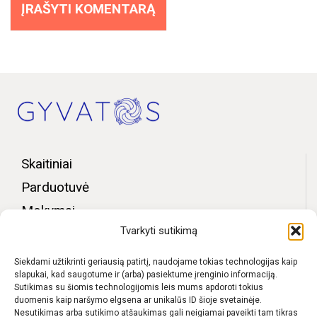
Skaitiniai
Parduotuvė
Mokymai
Tvarkyti sutikimą
Bendruomenės zona
Apie mus
Siekdami užtikrinti geriausią patirtį, naudojame tokias technologijas kaip
slapukai, kad saugotume ir (arba) pasiektume įrenginio informaciją.
Kontaktai
Sutikimas su šiomis technologijomis leis mums apdoroti tokius
duomenis kaip naršymo elgsena ar unikalūs ID šioje svetainėje.
D.U.K.
Nesutikimas arba sutikimo atšaukimas gali neigiamai paveikti tam tikras