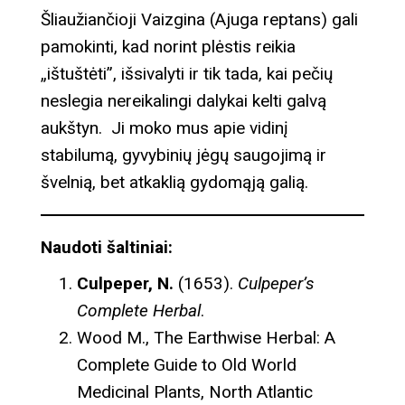
Šliaužiančioji Vaizgina (Ajuga reptans) gali
pamokinti, kad norint plėstis reikia
„ištuštėti”, išsivalyti ir tik tada, kai pečių
neslegia nereikalingi dalykai kelti galvą
aukštyn. Ji moko mus apie vidinį
stabilumą, gyvybinių jėgų saugojimą ir
švelnią, bet atkaklią gydomąją galią.
Naudoti šaltiniai:
Culpeper, N.
(1653).
Culpeper’s
Complete Herbal
.
Wood M., The Earthwise Herbal: A
Complete Guide to Old World
Medicinal Plants, North Atlantic