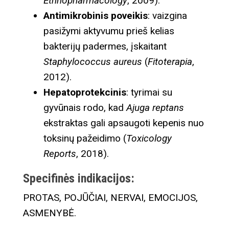
Ethnopharmacology
, 2009).
Antimikrobinis poveikis
: vaizgina
pasižymi aktyvumu prieš kelias
bakterijų padermes, įskaitant
Staphylococcus aureus
(
Fitoterapia
,
2012).
Hepatoprotekcinis
: tyrimai su
gyvūnais rodo, kad
Ajuga reptans
ekstraktas gali apsaugoti kepenis nuo
toksinų pažeidimo (
Toxicology
Reports
, 2018).
Specifinės indikacijos:
PROTAS, POJŪČIAI, NERVAI, EMOCIJOS,
ASMENYBĖ.