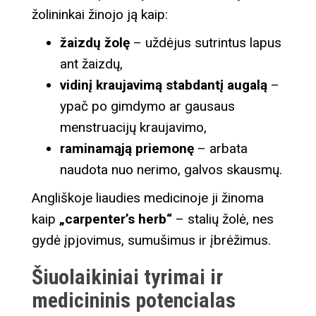
žolininkai žinojo ją kaip:
žaizdų žolę
– uždėjus sutrintus lapus
ant žaizdų,
vidinį kraujavimą stabdantį augalą
–
ypač po gimdymo ar gausaus
menstruacijų kraujavimo,
raminamąją priemonę
– arbata
naudota nuo nerimo, galvos skausmų.
Angliškoje liaudies medicinoje ji žinoma
kaip
„carpenter’s herb“
– stalių žolė, nes
gydė įpjovimus, sumušimus ir įbrėžimus.
Šiuolaikiniai tyrimai ir
medicininis potencialas