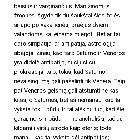
baisius ir varginančius. Man žinomus
žmones išgydė tik du šaukštai šios žolės
sirupo po vakarienės, praėjus dviem
valandoms, kai einama miegoti. Bet ar tai
daro simpatija, ar antipatija, astrologija
abejoja. Žinau, kad tarp Saturno ir Veneros
yra didelė antipatija, susijusi su
prokreacija; taip, tokia, kad Saturno
nevaisingumą gali pašalinti tik Venera! Taip
pat Veneros geismą gali atstumti ne kas
kitas, o Saturnas; bet aš nemanau, kad tai
vyksta tokiu būdu, ir tai aiškinu tuo, kad šie
garai, nors ir būdami melancholiški, tačiau
kildami į viršų atrodo kaip eteris; todėl
manau, kad tai vyksta dėl antipatijos;