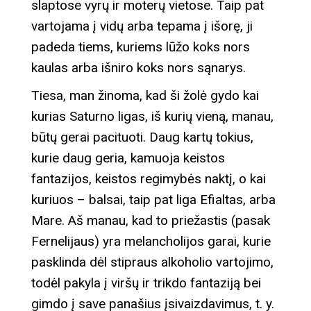
slaptose vyrų ir moterų vietose. Taip pat
vartojama į vidų arba tepama į išorę, ji
padeda tiems, kuriems lūžo koks nors
kaulas arba išniro koks nors sąnarys.
Tiesa, man žinoma, kad ši žolė gydo kai
kurias Saturno ligas, iš kurių vieną, manau,
būtų gerai pacituoti. Daug kartų tokius,
kurie daug geria, kamuoja keistos
fantazijos, keistos regimybės naktį, o kai
kuriuos – balsai, taip pat liga Efialtas, arba
Mare. Aš manau, kad to priežastis (pasak
Fernelijaus) yra melancholijos garai, kurie
pasklinda dėl stipraus alkoholio vartojimo,
todėl pakyla į viršų ir trikdo fantaziją bei
gimdo į save panašius įsivaizdavimus, t. y.