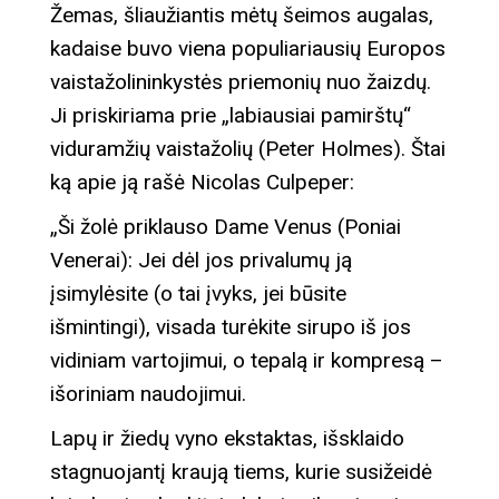
Žemas, šliaužiantis mėtų šeimos augalas,
kadaise buvo viena populiariausių Europos
vaistažolininkystės priemonių nuo žaizdų.
Ji priskiriama prie „labiausiai pamirštų“
viduramžių vaistažolių (Peter Holmes). Štai
ką apie ją rašė Nicolas Culpeper:
„Ši žolė priklauso Dame Venus (Poniai
Venerai): Jei dėl jos privalumų ją
įsimylėsite (o tai įvyks, jei būsite
išmintingi), visada turėkite sirupo iš jos
vidiniam vartojimui, o tepalą ir kompresą –
išoriniam naudojimui.
Lapų ir žiedų vyno ekstaktas, išsklaido
stagnuojantį kraują tiems, kurie susižeidė