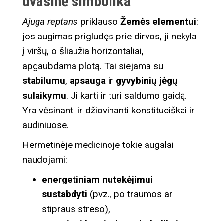
dvasinė simbolika
Ajuga reptans
priklauso
Žemės elementui
:
jos augimas prigludęs prie dirvos, ji nekyla
į viršų, o šliaužia horizontaliai,
apgaubdama plotą. Tai siejama su
stabilumu
,
apsauga
ir
gyvybinių jėgų
sulaikymu
. Ji karti ir turi saldumo gaidą.
Yra vėsinanti ir džiovinanti konstituciškai ir
audiniuose.
Hermetinėje medicinoje tokie augalai
naudojami:
energetiniam nutekėjimui
sustabdyti
(pvz., po traumos ar
stipraus streso),