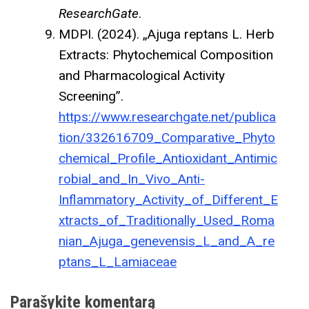
ResearchGate
.
MDPI. (2024). „Ajuga reptans L. Herb
Extracts: Phytochemical Composition
and Pharmacological Activity
Screening”.
https://www.researchgate.net/publica
tion/332616709_Comparative_Phyto
chemical_Profile_Antioxidant_Antimic
robial_and_In_Vivo_Anti-
Inflammatory_Activity_of_Different_E
xtracts_of_Traditionally_Used_Roma
nian_Ajuga_genevensis_L_and_A_re
ptans_L_Lamiaceae
Parašykite komentarą