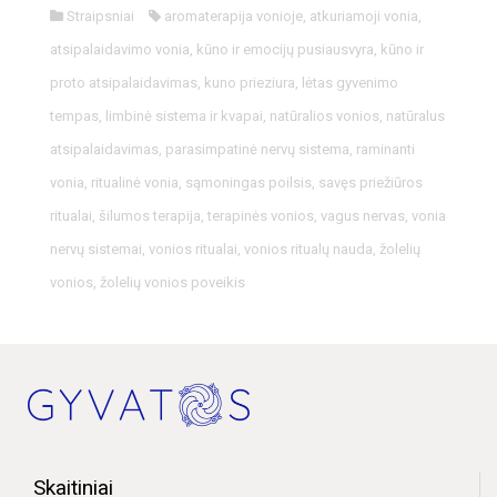
Straipsniai
aromaterapija vonioje
,
atkuriamoji vonia
,
atsipalaidavimo vonia
,
kūno ir emocijų pusiausvyra
,
kūno ir
proto atsipalaidavimas
,
kuno prieziura
,
lėtas gyvenimo
tempas
,
limbinė sistema ir kvapai
,
natūralios vonios
,
natūralus
atsipalaidavimas
,
parasimpatinė nervų sistema
,
raminanti
vonia
,
ritualinė vonia
,
sąmoningas poilsis
,
savęs priežiūros
ritualai
,
šilumos terapija
,
terapinės vonios
,
vagus nervas
,
vonia
nervų sistemai
,
vonios ritualai
,
vonios ritualų nauda
,
žolelių
vonios
,
žolelių vonios poveikis
Skaitiniai