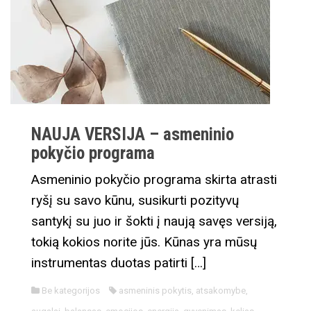
NAUJA VERSIJA – asmeninio
pokyčio programa
Asmeninio pokyčio programa skirta atrasti
ryšį su savo kūnu, susikurti pozityvų
santykį su juo ir šokti į naują savęs versiją,
tokią kokios norite jūs. Kūnas yra mūsų
instrumentas duotas patirti […]
Be kategorijos
asmeninis pokytis
,
atsakomybe
,