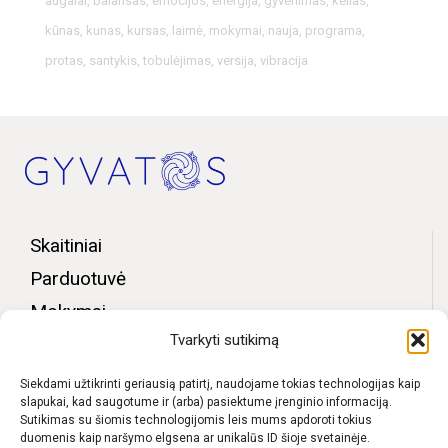
augalai
,
balansas
,
emocijos
,
energija
,
gyvenimas
,
kelias
,
kūnas
,
kunas
,
kursas
,
laimė
,
mokymai
,
nauja
,
programa
,
protas
,
santykis
,
tobulėjimas
,
versija
,
vibracija
Skaitiniai
Parduotuvė
Mokymai
Tvarkyti sutikimą
Bendruomenės zona
Apie mus
Siekdami užtikrinti geriausią patirtį, naudojame tokias technologijas kaip
slapukai, kad saugotume ir (arba) pasiektume įrenginio informaciją.
Kontaktai
Sutikimas su šiomis technologijomis leis mums apdoroti tokius
duomenis kaip naršymo elgsena ar unikalūs ID šioje svetainėje.