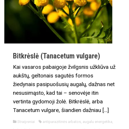
Bitkrėslė (Tanacetum vulgare)
Kai vasaros pabaigoje žvilgsnis užkliūva už
aukštų, geltonais sagutės formos
žiedynais pasipuošusių augalų, dažnas net
nesusimąsto, kad tai – senovėje itin
vertinta gydomoji žolė. Bitkrėslė, arba
Tanacetum vulgare, šiandien dažniau […]
Straipsniai
antiparazitinės arbatos
,
augalu energetika
,