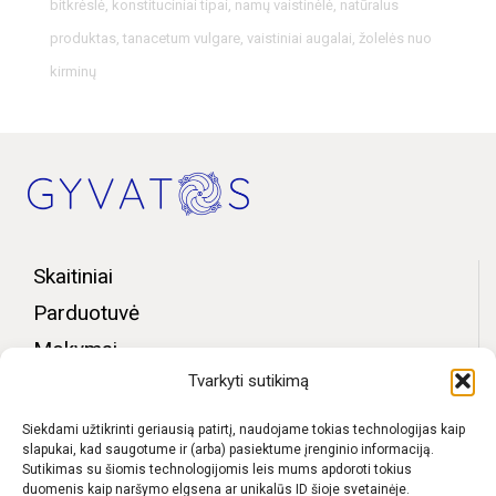
bitkrėslė
,
konstituciniai tipai
,
namų vaistinėlė
,
natūralus
produktas
,
tanacetum vulgare
,
vaistiniai augalai
,
žolelės nuo
kirminų
Skaitiniai
Parduotuvė
Mokymai
Tvarkyti sutikimą
Bendruomenės zona
Apie mus
Siekdami užtikrinti geriausią patirtį, naudojame tokias technologijas kaip
slapukai, kad saugotume ir (arba) pasiektume įrenginio informaciją.
Kontaktai
Sutikimas su šiomis technologijomis leis mums apdoroti tokius
duomenis kaip naršymo elgsena ar unikalūs ID šioje svetainėje.