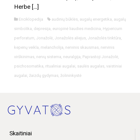
Herbe […]
Enciklopedija
audinių būklės
,
augalų energetika
,
augalų
simbolika
,
depresija
,
europinė liaudies medicina
,
Hypericum
perforatum
,
Jonažolė
,
Jonažolės aliejus
,
Jonažolės tinktūra
,
kepenų veikla
,
melancholija
,
nervinis skausmas
,
nervinis
virškinimas
,
nervų sistema
,
neuralgija
,
Paprastoji Jonažolė
,
psichosomatika
,
ritualiniai augalai
,
saulės augalas
,
vaistiniai
augalai
,
žaizdų gydymas
,
žolininkystė
Skaitiniai