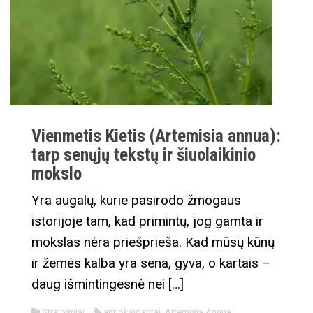
Vienmetis Kietis (Artemisia annua):
tarp senųjų tekstų ir šiuolaikinio
mokslo
Yra augalų, kurie pasirodo žmogaus
istorijoje tam, kad primintų, jog gamta ir
mokslas nėra priešprieša. Kad mūsų kūnų
ir žemės kalba yra sena, gyva, o kartais –
daug išmintingesnė nei […]
Straipsniai
antioksidantai
,
Artemisia Annua
,