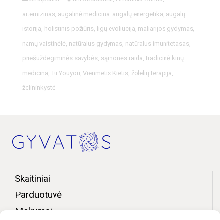
artemizinas
,
augalinė medicina
,
augalų energetika
,
augalų
istorija
,
holistinis požiūris
,
ligų evoliucija
,
maliarijos gydymas
,
namų vaistinėlė
,
natūralus gydymas
,
natūralus imunitetasas
,
priešuždegiminės savybės
,
sąmonės raida
,
tradicinė kinų
medicina
,
Tu Youyou
,
Vienmetis Kietis
,
žolelių terapija
,
žolininkystė
Skaitiniai
Parduotuvė
Mokymai