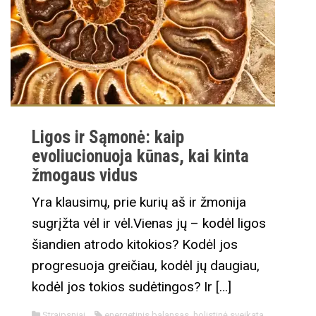
Ligos ir Sąmonė: kaip
evoliucionuoja kūnas, kai kinta
žmogaus vidus
Yra klausimų, prie kurių aš ir žmonija
sugrįžta vėl ir vėl.Vienas jų – kodėl ligos
šiandien atrodo kitokios? Kodėl jos
progresuoja greičiau, kodėl jų daugiau,
kodėl jos tokios sudėtingos? Ir […]
Straipsniai
energetinis balansas
,
holistinė sveikata
,