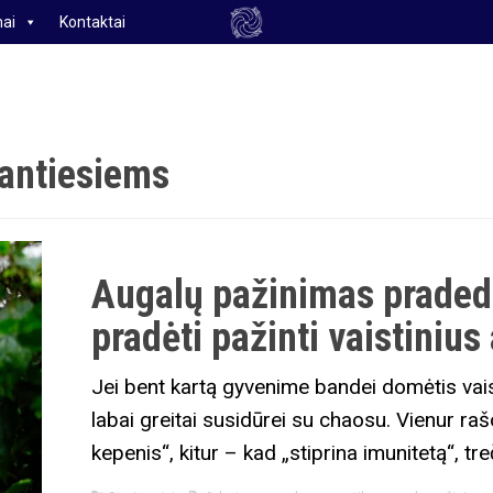
ai
Kontaktai
dantiesiems
Augalų pažinimas praded
pradėti pažinti vaistiniu
Jei bent kartą gyvenime bandei domėtis vaisti
labai greitai susidūrei su chaosu. Vienur ra
kepenis“, kitur – kad „stiprina imunitetą“, tr