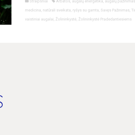
Straipsniai
Arbatos
,
augalų energetika
,
augalų pažinima
medicina
,
natūrali sveikata
,
ryšys su gamta
,
Savęs Pažinimas
,
T
vaistiniai augalai
,
Žolininkystė
,
Žolininkystė Pradedantiesiems