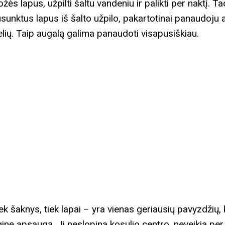
s lapus, užpilti šaltu vandeniu ir palikti per naktį. T
Nusunktus lapus iš šalto užpilo, pakartotinai panaudoju
lių. Taip augalą galima panaudoti visapusiškiau.
iek šaknys, tiek lapai – yra vienas geriausių pavyzdžių, 
ginę apsaugą. Ji neslopina kosulio centro, neveikia per