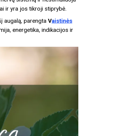
 ir yra jos tikroji stiprybė.
į šį augalą, parengta
V
aistinės
ija, energetika, indikacijos ir