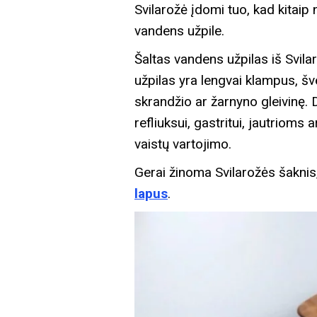
Svilarožė įdomi tuo, kad kitaip
vandens užpile.
Šaltas vandens užpilas iš Svila
užpilas yra lengvai klampus, šve
skrandžio ar žarnyno gleivinę.
refliuksui, gastritui, jautrioms
vaistų vartojimo.
Gerai žinoma Svilarožės šaknis,
lapus
.