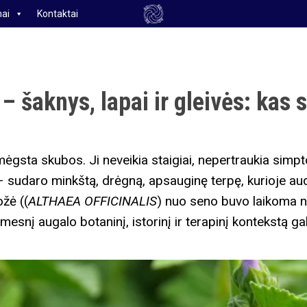
ai
Kontaktai
 – šaknys, lapai ir gleivės: kas 
mėgsta skubos. Ji neveikia staigiai, nepertraukia simpto
 – sudaro minkštą, drėgną, apsauginę terpę, kurioje audin
ožė ((
ALTHAEA OFFICINALIS
) nuo seno buvo laikoma ne
esnį augalo botaninį, istorinį ir terapinį kontekstą ga