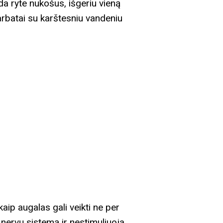
ada ryte nukošus, išgeriu vieną
 arbatai su karštesniu vandeniu
kaip augalas gali veikti ne per
 nervų sistemą ir nestimuliuoja