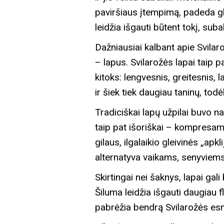
paviršiaus įtempimą, padeda gle
leidžia išgauti būtent tokį, sub
Dažniausiai kalbant apie Svilar
– lapus. Svilarožės lapai taip p
kitoks: lengvesnis, greitesnis
ir šiek tiek daugiau taninų, todė
Tradiciškai lapų užpilai buvo n
taip pat išoriškai – kompresams
gilaus, ilgalaikio gleivinės „apk
alternatyva vaikams, senyviem
Skirtingai nei šaknys, lapai gal
Šiluma leidžia išgauti daugiau 
pabrėžia bendrą Svilarožės esm