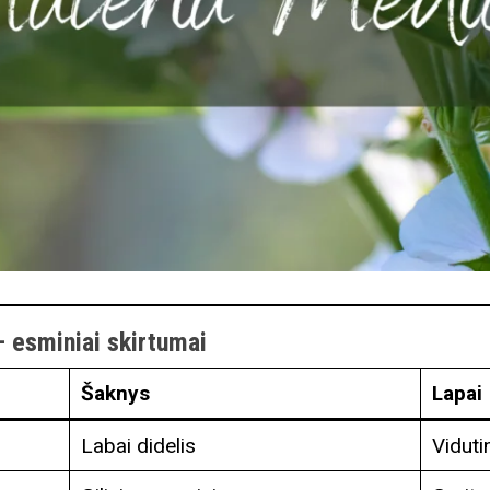
– esminiai skirtumai
Šaknys
Lapai
Labai didelis
Viduti