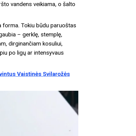
ršto vandens veikiama, o šalto
ota forma. Tokiu būdu paruoštas
pgaubia – gerklę, stemplę,
m, dirginančiam kosuliui,
rpiu po ligų ar intensyvaus
vintus Vaistinės Svilarožės