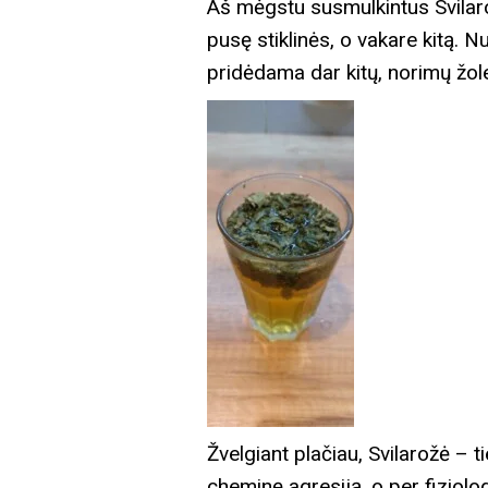
Aš mėgstu susmulkintus Svilarožė
pusę stiklinės, o vakare kitą. 
pridėdama dar kitų, norimų žole
Žvelgiant plačiau, Svilarožė – t
cheminę agresiją, o per fiziolo