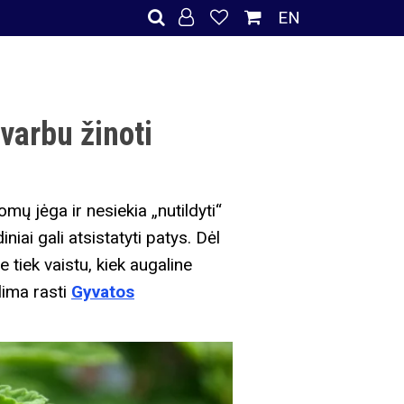
EN
svarbu žinoti
mų jėga ir nesiekia „nutildyti“
iai gali atsistatyti patys. Dėl
 tiek vaistu, kiek augaline
lima rasti
Gyvatos