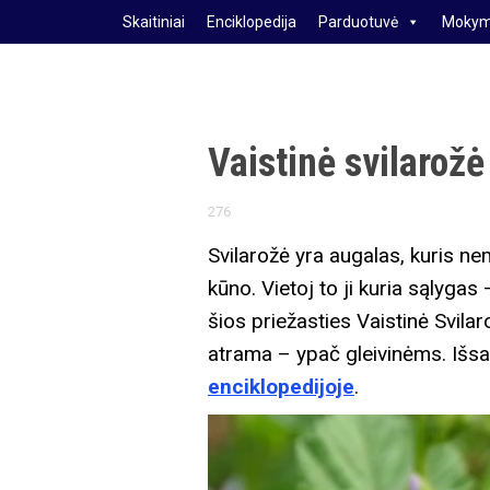
S
Skaitiniai
Enciklopedija
Parduotuvė
Mokym
k
i
p
t
Vaistinė svilarožė
o
c
276
o
Svilarožė yra augalas, kuris ne
n
kūno. Vietoj to ji kuria sąlygas
t
šios priežasties Vaistinė Svilar
e
atrama – ypač gleivinėms. Išsam
n
enciklopedijoje
.
t