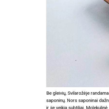
Be gleivių, Svilarožėje randama i
saponinų. Nors saponinai dažnai 
ir jie veikia subtiliai. Molekul