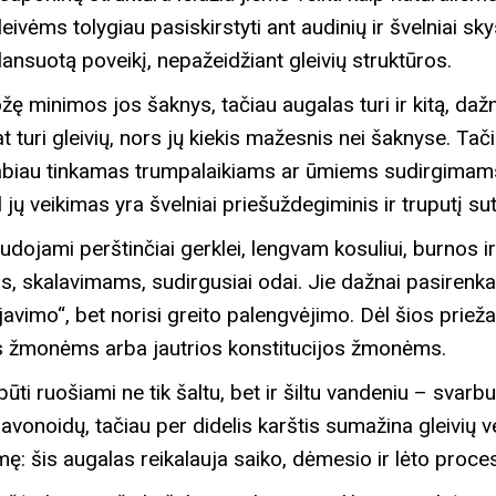
ivėms tolygiau pasiskirstyti ant audinių ir švelniai sk
alansuotą poveikį, nepažeidžiant gleivių struktūros.
ožę minimos jos šaknys, tačiau augalas turi ir kitą, d
at turi gleivių, nors jų kiekis mažesnis nei šaknyse. Tač
, labiau tinkamas trumpalaikiams ar ūmiems sudirgimams
l jų veikimas yra švelniai priešuždegiminis ir truputį sut
audojami perštinčiai gerklei, lengvam kosuliui, burnos 
, skalavimams, sudirgusiai odai. Jie dažnai pasirenkam
lijavimo“, bet norisi greito palengvėjimo. Dėl šios prieža
s žmonėms arba jautrios konstitucijos žmonėms.
i būti ruošiami ne tik šaltu, bet ir šiltu vandeniu – sva
flavonoidų, tačiau per didelis karštis sumažina gleivių
ę: šis augalas reikalauja saiko, dėmesio ir lėto proce