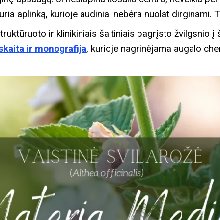
ria aplinką, kurioje audiniai nebėra nuolat dirginami. Tai
truktūruoto ir klinikiniais šaltiniais pagrįsto žvilgsnio 
kaita ir monografija
, kurioje nagrinėjama augalo chem