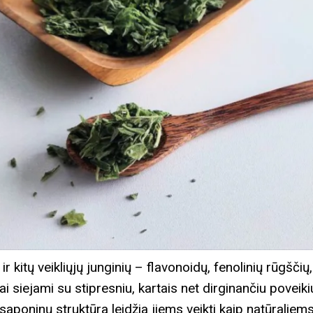
r kitų veikliųjų junginių – flavonoidų, fenolinių rūgščių,
siejami su stipresniu, kartais net dirginančiu poveikiu,
inė saponinų struktūra leidžia jiems veikti kaip natūralie