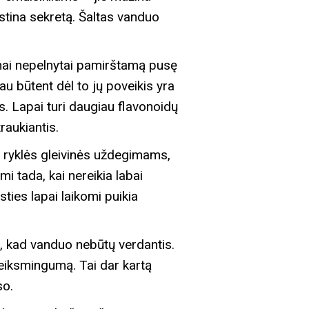
ystina sekretą. Šaltas vanduo
ažnai nepelnytai pamirštamą pusę
iau būtent dėl to jų poveikis yra
. Lapai turi daugiau flavonoidų
raukiantis.
ir ryklės gleivinės uždegimams,
i tada, kai nereikia labai
sties lapai laikomi puikia
rbu, kad vanduo nebūtų verdantis.
 veiksmingumą. Tai dar kartą
so.