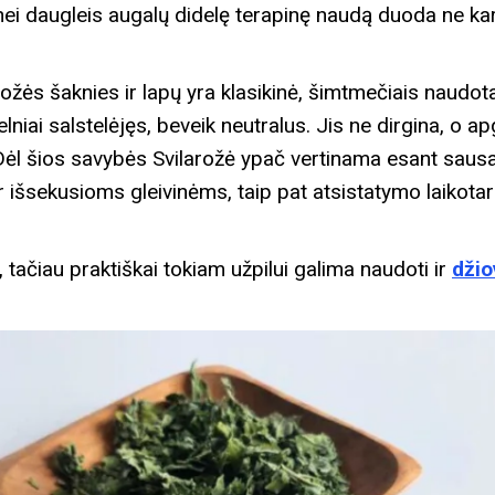
 nei daugleis augalų didelę terapinę naudą duoda ne ka
rožės šaknies ir lapų yra klasikinė, šimtmečiais naud
lniai salstelėjęs, beveik neutralus. Jis ne dirgina, o a
 Dėl šios savybės Svilarožė ypač vertinama esant sausa
 ar išsekusioms gleivinėms, taip pat atsistatymo laikota
 tačiau praktiškai tokiam užpilui galima naudoti ir
džio