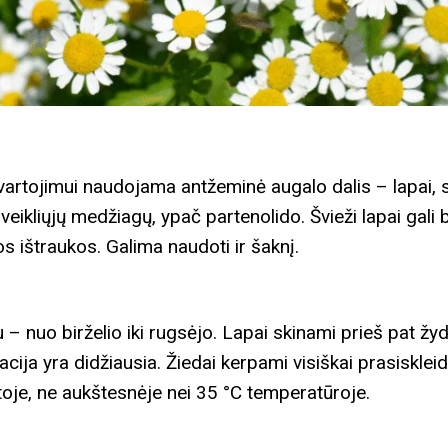
 vartojimui naudojama antžeminė augalo dalis – lapai, st
ikliųjų medžiagų, ypač partenolido. Švieži lapai gali bū
 ištraukos. Galima naudoti ir šaknį.
– nuo birželio iki rugsėjo. Lapai skinami prieš pat žy
acija yra didžiausia. Žiedai kerpami visiškai prasisklei
toje, ne aukštesnėje nei 35 °C temperatūroje.