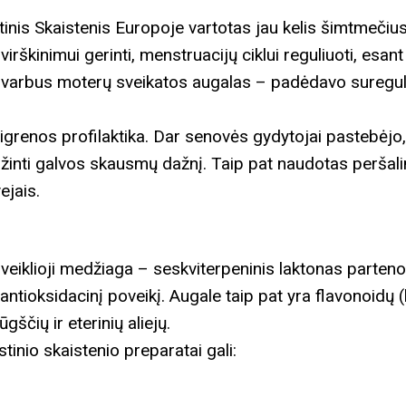
aistinis Skaistenis Europoje vartotas jau kelis šimtmečiu
irškinimui gerinti, menstruacijų ciklui reguliuoti, esa
 svarbus moterų sveikatos augalas – padėdavo suregul
grenos profilaktika. Dar senovės gydytojai pastebėjo, 
ažinti galvos skausmų dažnį. Taip pat naudotas peršal
ejais.
 veiklioji medžiaga – seskviterpeninis laktonas partenol
 antioksidacinį poveikį. Augale taip pat yra flavonoidų (
gščių ir eterinių aliejų.
stinio skaistenio preparatai gali: