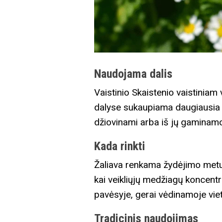
Naudojama dalis
Vaistinio Skaistenio vaistiniam
dalyse sukaupiama daugiausia ve
džiovinami arba iš jų gaminamos
Kada rinkti
Žaliava renkama žydėjimo metu 
kai veikliųjų medžiagų koncentr
pavėsyje, gerai vėdinamoje vie
Tradicinis naudojimas