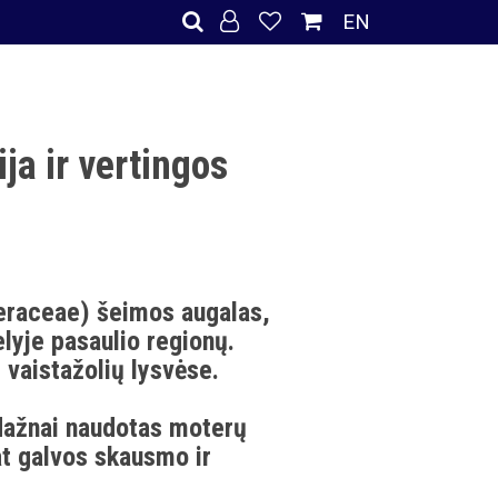
EN
ja ir vertingos
teraceae) šeimos augalas,
elyje pasaulio regionų.
 vaistažolių lysvėse.
.
 dažnai naudotas moterų
at galvos skausmo ir