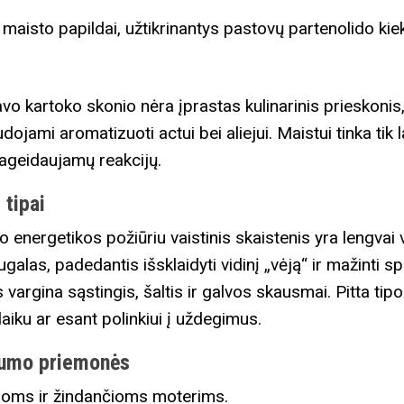
maisto papildai, užtikrinantys pastovų partenolido kiek
vo kartoko skonio nėra įprastas kulinarinis prieskonis, 
audojami aromatizuoti actui bei aliejui. Maistui tinka t
ageidaujamų reakcijų.
 tipai
o energetikos požiūriu vaistinis skaistenis yra lengvai v
ugalas, padedantis išsklaidyti vidinį „vėją“ ir mažinti 
 vargina sąstingis, šaltis ir galvos skausmai. Pitta tip
aiku ar esant polinkiui į uždegimus.
rgumo priemonės
ms ir žindančioms moterims.