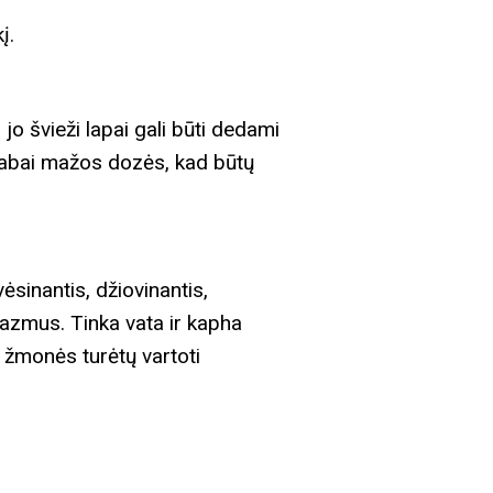
į.
jo švieži lapai gali būti dedami
ik labai mažos dozės, kad būtų
ėsinantis, džiovinantis,
spazmus. Tinka vata ir kapha
o žmonės turėtų vartoti