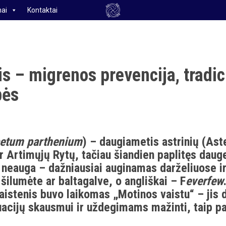
ai
Kontaktai
is – migrenos prevencija, tradici
bės
etum parthenium
) – daugiametis astrinių (As
ir Artimųjų Rytų, tačiau šiandien paplitęs daug
k neauga – dažniausiai auginamas darželiuose ir
šilumėte ar baltagalve, o angliškai – F
everfew
kaistenis buvo laikomas „Motinos vaistu“ – jis
ruacijų skausmui ir uždegimams mažinti, taip p