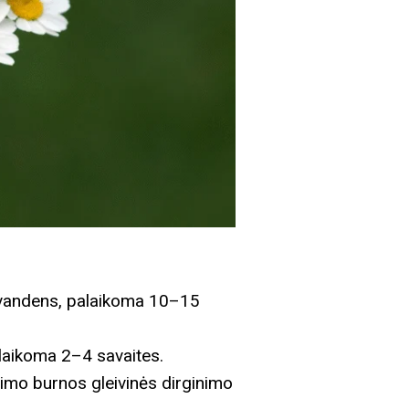
o vandens, palaikoma 10–15
 laikoma 2–4 savaites.
limo burnos gleivinės dirginimo