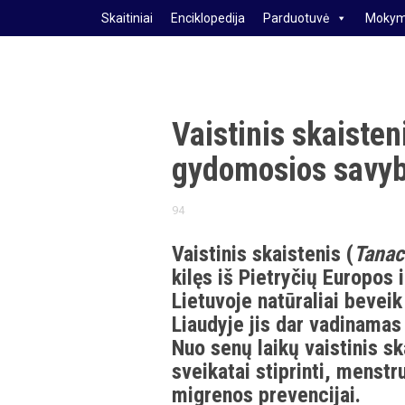
S
Skaitiniai
Enciklopedija
Parduotuvė
Mokym
k
i
p
t
Vaistinis skaisten
o
gydomosios savy
c
o
94
n
Vaistinis skaistenis (
Tanac
t
kilęs iš Pietryčių Europos 
e
Lietuvoje natūraliai bevei
n
Liaudyje jis dar vadinamas 
t
Nuo senų laikų vaistinis s
sveikatai stiprinti, menst
migrenos prevencijai.