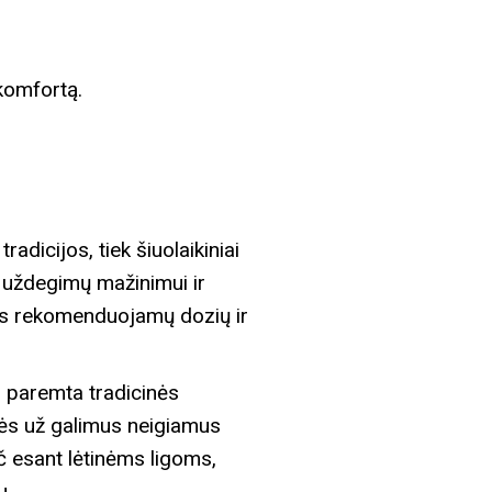
skomfortą.
adicijos, tiek šiuolaikiniai
, uždegimų mažinimui ir
antis rekomenduojamų dozių ir
, paremta tradicinės
ybės už galimus neigiamus
ač esant lėtinėms ligoms,
u.