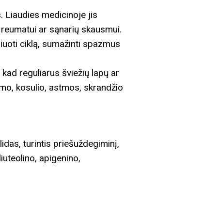
s. Liaudies medicinoje jis
nt reumatui ar sąnarių skausmui.
iuoti ciklą, sumažinti spazmus
kad reguliarus šviežių lapų ar
imo, kosulio, astmos, skrandžio
idas, turintis priešuždegiminį,
liuteolino, apigenino,