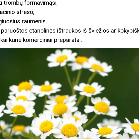
inti trombų formavimąsi,
acinio streso,
ygiuosius raumenis.
paruoštos etanolinės ištraukos iš šviežios ar kokybiška
 kai kurie komerciniai preparatai.