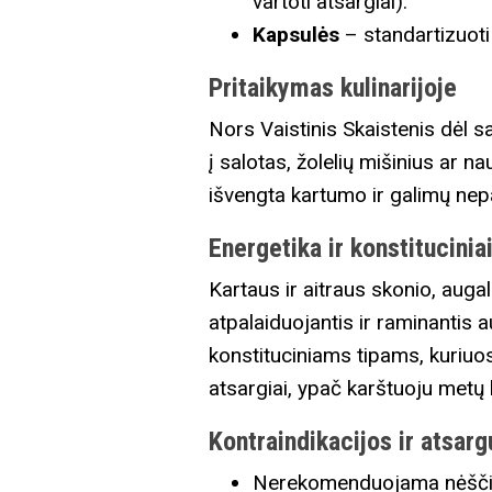
vartoti atsargiai).
Kapsulės
– standartizuoti 
Pritaikymas kulinarijoje
Nors Vaistinis Skaistenis dėl sa
į salotas, žolelių mišinius ar n
išvengta kartumo ir galimų nep
Energetika ir konstituciniai
Kartaus ir aitraus skonio, augal
atpalaiduojantis ir raminantis a
konstituciniams tipams, kuriuos
atsargiai, ypač karštuoju metų l
Kontraindikacijos ir atsa
Nerekomenduojama nėščio