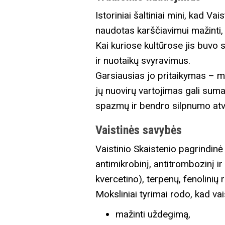
Istoriniai šaltiniai mini, kad V
naudotas karščiavimui mažinti, v
Kai kuriose kultūrose jis buvo
ir nuotaikų svyravimus.
Garsiausias jo pritaikymas – mi
jų nuovirų vartojimas gali sum
spazmų ir bendro silpnumo atv
Vaistinės savybės
Vaistinio Skaistenio pagrindinė
antimikrobinį, antitrombozinį ir
kvercetino), terpenų, fenolinių rū
Moksliniai tyrimai rodo, kad vai
mažinti uždegimą,