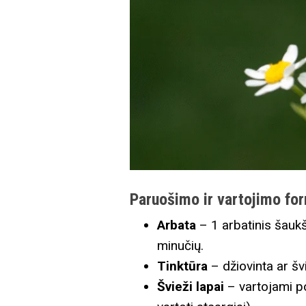
Paruošimo ir vartojimo fo
Arbata
– 1 arbatinis šaukš
minučių.
Tinktūra
– džiovinta ar šv
Švieži lapai
– vartojami po