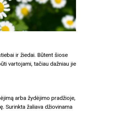
iebai ir žiedai. Būtent šiose
ti vartojami, tačiau dažniau jie
dėjimą arba žydėjimo pradžioje,
dę. Surinkta žaliava džiovinama