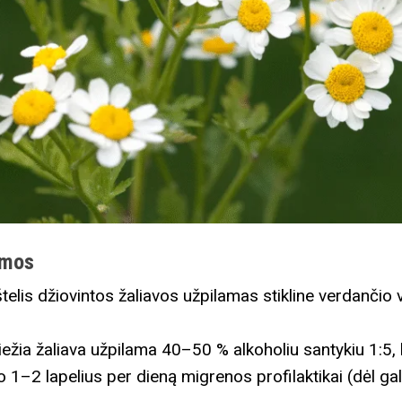
rmos
telis džiovintos žaliavos užpilamas stikline verdanči
iežia žaliava užpilama 40–50 % alkoholiu santykiu 1:5,
 1–2 lapelius per dieną migrenos profilaktikai (dėl ga