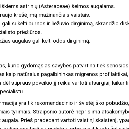
iškiems astrinių (Asteraceae) šeimos augalams.
kraujo krešėjimą mažinančiais vaistais.
gali sukelti burnos ir liežuvio dirginimą, skrandžio di
alisto priežiūros.
ias augalas gali kelti odos dirginimą.
as, kurio gydomąsias savybes patvirtina tiek senosios tr
mas kaip natūralus pagalbininkas migrenos profilaktikai
dėl stipraus poveikio jį reikia vartoti atsargiai, laik
ecialistu.
rmacija yra tik rekomendacinio ir švietėjiško pobūdžio
iniais tyrimais. Straipsnio autorė neprisiima atsakom
 augalą. Prieš pradedant vartoti vaistinį skaistenį, yp
būtina pasitarti su gydytoju arba kvalifikuotu žolinink