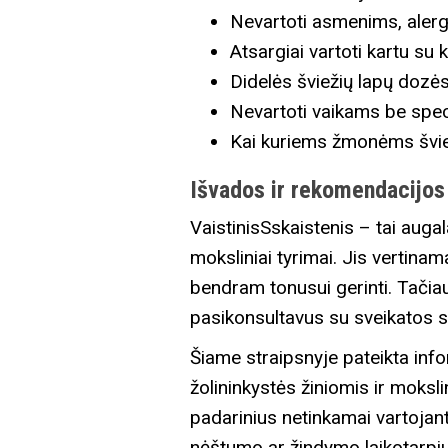
Nevartoti asmenims, alerg
Atsargiai vartoti kartu su 
Didelės šviežių lapų dozės 
Nevartoti vaikams be speci
Kai kuriems žmonėms šviež
Išvados ir rekomendacijos
VaistinisSskaistenis – tai augal
moksliniai tyrimai. Jis vertina
bendram tonusui gerinti. Tačiau 
pasikonsultavus su sveikatos sp
Šiame straipsnyje pateikta info
žolininkystės žiniomis ir moksl
padarinius netinkamai vartojant
nėštumo ar žindymo laikotarpiu, 