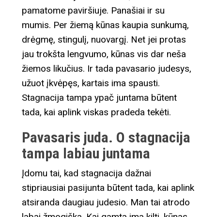
pamatome paviršiuje. Panašiai ir su
mumis. Per žiemą kūnas kaupia sunkumą,
drėgmę, stingulį, nuovargį. Net jei protas
jau trokšta lengvumo, kūnas vis dar neša
žiemos likučius. Ir tada pavasario judesys,
užuot įkvėpęs, kartais ima spausti.
Stagnacija tampa ypač juntama būtent
tada, kai aplink viskas pradeda tekėti.
Pavasaris juda. O stagnacija
tampa labiau juntama
Įdomu tai, kad stagnacija dažnai
stipriausiai pasijunta būtent tada, kai aplink
atsiranda daugiau judesio. Man tai atrodo
labai žmogiška. Kai gamta ima kilti, kūnas