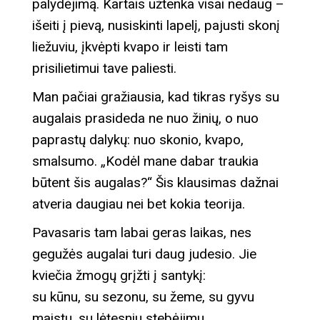
palydėjimą. Kartais užtenka visai nedaug –
išeiti į pievą, nusiskinti lapelį, pajusti skonį
liežuviu, įkvėpti kvapo ir leisti tam
prisilietimui tave paliesti.
Man pačiai gražiausia, kad tikras ryšys su
augalais prasideda ne nuo žinių, o nuo
paprastų dalykų: nuo skonio, kvapo,
smalsumo. „Kodėl mane dabar traukia
būtent šis augalas?“ Šis klausimas dažnai
atveria daugiau nei bet kokia teorija.
Pavasaris tam labai geras laikas, nes
gegužės augalai turi daug judesio. Jie
kviečia žmogų grįžti į santykį:
su kūnu, su sezonu, su žeme, su gyvu
maistu, su lėtesniu stebėjimu.