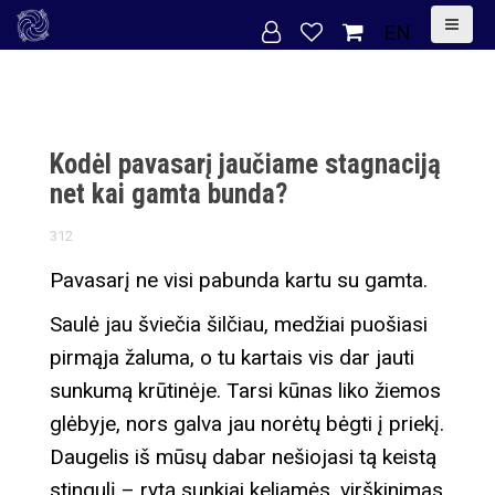
S
EN
k
i
p
t
Kodėl pavasarį jaučiame stagnaciją
o
net kai gamta bunda?
c
312
o
n
Pavasarį ne visi pabunda kartu su gamta.
t
Saulė jau šviečia šilčiau, medžiai puošiasi
e
pirmąja žaluma, o tu kartais vis dar jauti
n
sunkumą krūtinėje. Tarsi kūnas liko žiemos
t
glėbyje, nors galva jau norėtų bėgti į priekį.
Daugelis iš mūsų dabar nešiojasi tą keistą
stingulį – rytą sunkiai keliamės, virškinimas