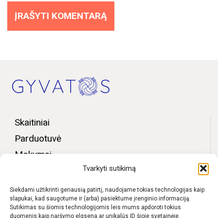
Skaitiniai
Parduotuvė
Mokymai
Tvarkyti sutikimą
Bendruomenės zona
Apie mus
Siekdami užtikrinti geriausią patirtį, naudojame tokias technologijas kaip
slapukai, kad saugotume ir (arba) pasiektume įrenginio informaciją.
Kontaktai
Sutikimas su šiomis technologijomis leis mums apdoroti tokius
duomenis kaip naršymo elgsena ar unikalūs ID šioje svetainėje.