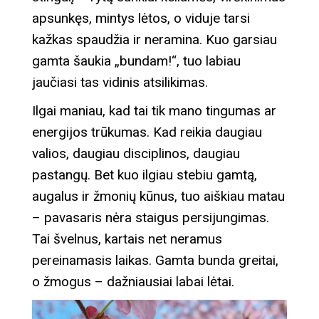
apsunkęs, mintys lėtos, o viduje tarsi
kažkas spaudžia ir neramina. Kuo garsiau
gamta šaukia „bundam!“, tuo labiau
jaučiasi tas vidinis atsilikimas.
Ilgai maniau, kad tai tik mano tingumas ar
energijos trūkumas. Kad reikia daugiau
valios, daugiau disciplinos, daugiau
pastangų. Bet kuo ilgiau stebiu gamtą,
augalus ir žmonių kūnus, tuo aiškiau matau
– pavasaris nėra staigus persijungimas.
Tai švelnus, kartais net neramus
pereinamasis laikas. Gamta bunda greitai,
o žmogus – dažniausiai labai lėtai.