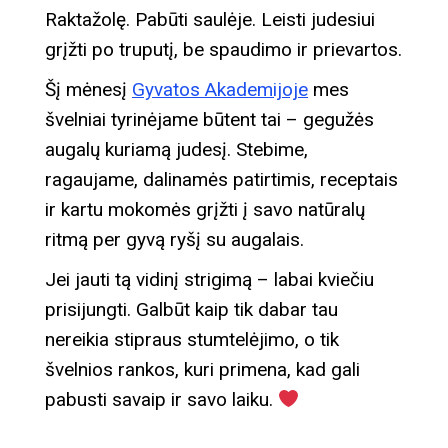
Raktažolę. Pabūti saulėje. Leisti judesiui
grįžti po truputį, be spaudimo ir prievartos.
Šį mėnesį
Gyvatos Akademijoje
mes
švelniai tyrinėjame būtent tai – gegužės
augalų kuriamą judesį. Stebime,
ragaujame, dalinamės patirtimis, receptais
ir kartu mokomės grįžti į savo natūralų
ritmą per gyvą ryšį su augalais.
Jei jauti tą vidinį strigimą – labai kviečiu
prisijungti. Galbūt kaip tik dabar tau
nereikia stipraus stumtelėjimo, o tik
švelnios rankos, kuri primena, kad gali
pabusti savaip ir savo laiku.