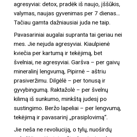
agresyviai: detox, pradėk iš naujo, įššūkis,
valymas, naujas gyvenimas per 7 dienas…
Tačiau gamta dažniausiai juda ne taip.
Pavasariniai augalai supranta tai geriau nei
mes. Jie nejuda agresyviai. Kiaulpienė
kviečia per kartumą ir tekėjimą, bet
švelniai, ne agresyviai. Garšva – per gaivų
mineralinį lengvumą, Pipirnė – aštriu
prasiveržimu. Dilgėlė – per tonusą ir
gyvybingumą. Raktažolė – per švelnų
kilimą iš sunkumo, minkštą judesį po
sustingimo. Beržo lapeliai – per lengvumą,
tekėjimą ir pavasarinį „prasiplovimą“.
Jie neša ne revoliuciją, o tylų, nuoširdų