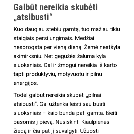
Galbūt nereikia skubėti
„atsibusti“
Kuo daugiau stebiu gamtą, tuo mažiau tikiu
staigiais persijungimais. Medžiai
nesprogsta per vieną dieną. Žemė neatšyla
akimirksniu. Net gegužės žaluma kyla
sluoksniais. Gal ir žmogui nereikia iš karto
tapti produktyviu, motyvuotu ir pilnu
energijos.
Todėl galbūt nereikia skubėti „pilnai
atsibusti“. Gal užtenka leisti sau busti
sluoksniais – kaip bunda pati gamta. Išeiti
basomis į pievą. Nusiskinti Kiaulpienės
žiedą ir čia pat jį suvalgyti. Užuosti