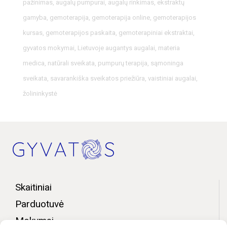
pažinimas
,
augalų pumpurai
,
augalų rinkimas
,
ekstraktų
gamyba
,
gemoterapija
,
gemoterapija online
,
gemoterapijos
kursas
,
gemoterapijos paskaita
,
gemoterapiniai ekstraktai
,
gyvatos mokymai
,
Lietuvoje augantys augalai
,
materia
medica
,
natūrali sveikata
,
pumpurų terapija
,
sąmoninga
sveikata
,
savarankiška sveikatos priežiūra
,
vaistiniai augalai
,
žolininkystė
Skaitiniai
Parduotuvė
Mokymai