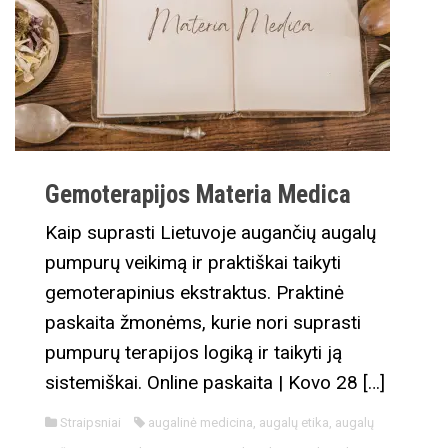
Gemoterapijos Materia Medica
Kaip suprasti Lietuvoje augančių augalų
pumpurų veikimą ir praktiškai taikyti
gemoterapinius ekstraktus. Praktinė
paskaita žmonėms, kurie nori suprasti
pumpurų terapijos logiką ir taikyti ją
sistemiškai. Online paskaita | Kovo 28 […]
Straipsniai
augalinė medicina
,
augalų etika
,
augalų