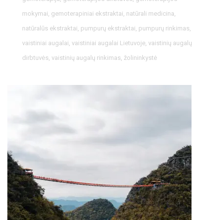
mokymai
,
gemoterapiniai ekstraktai
,
natūrali medicina
,
natūralūs ekstraktai
,
pumpurų ekstraktai
,
pumpurų rinkimas
,
vaistiniai augalai
,
vaistiniai augalai Lietuvoje
,
vaistinių augalų
dirbtuvės
,
vaistinių augalų rinkimas
,
žolininkystė