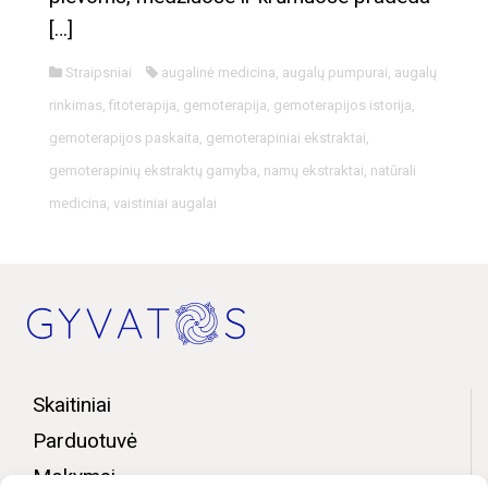
[…]
Straipsniai
augalinė medicina
,
augalų pumpurai
,
augalų
rinkimas
,
fitoterapija
,
gemoterapija
,
gemoterapijos istorija
,
gemoterapijos paskaita
,
gemoterapiniai ekstraktai
,
gemoterapinių ekstraktų gamyba
,
namų ekstraktai
,
natūrali
medicina
,
vaistiniai augalai
Skaitiniai
Parduotuvė
Mokymai