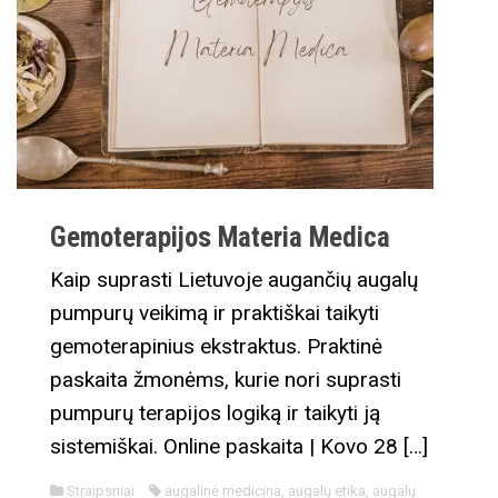
Gemoterapijos Materia Medica
Kaip suprasti Lietuvoje augančių augalų
pumpurų veikimą ir praktiškai taikyti
gemoterapinius ekstraktus. Praktinė
paskaita žmonėms, kurie nori suprasti
pumpurų terapijos logiką ir taikyti ją
sistemiškai. Online paskaita | Kovo 28 […]
Straipsniai
augalinė medicina
,
augalų etika
,
augalų