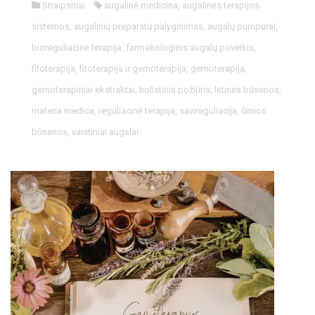
Straipsniai
augalinė medicina
,
augalinės terapijos
sistemos
,
augalinių preparatų palyginimas
,
augalų pumpurai
,
bioreguliacinė terapija
,
farmakologinis augalų poveikis
,
fitoterapija
,
fitoterapija ir gemoterapija
,
gemoterapija
,
gemoterapiniai ekstraktai
,
holistinis požiūris
,
lėtinės būsenos
,
materia medica
,
reguliacinė terapija
,
savireguliacija
,
ūmios
būsenos
,
vaistiniai augalai