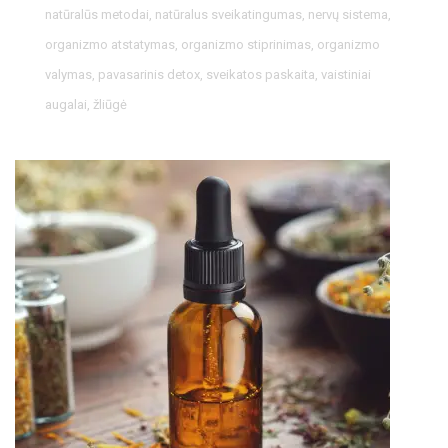
natūralūs metodai
,
natūralus sveikatingumas
,
nervų sistema
,
organizmo atstatymas
,
organizmo stiprinimas
,
organizmo
valymas
,
pavasarinis detox
,
sveikatos paskaita
,
vaistiniai
augalai
,
žliūgė