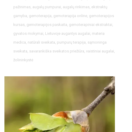
pažinimas
,
augalų pumpurai
,
augalų rinkimas
,
ekstraktų
gamyba
,
gemoterapija
,
gemoterapija online
,
gemoterapijos
kursas
,
gemoterapijos paskaita
,
gemoterapiniai ekstraktai
,
gyvatos mokymai
,
Lietuvoje augantys augalai
,
materia
medica
,
natūrali sveikata
,
pumpurų terapija
,
sąmoninga
sveikata
,
savarankiška sveikatos priežiūra
,
vaistiniai augalai
,
žolininkystė