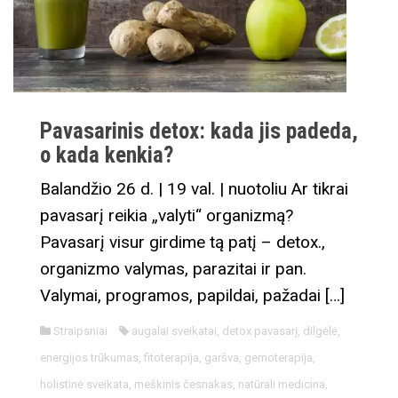
Pavasarinis detox: kada jis padeda,
o kada kenkia?
Balandžio 26 d. | 19 val. | nuotoliu Ar tikrai
pavasarį reikia „valyti“ organizmą?
Pavasarį visur girdime tą patį – detox.,
organizmo valymas, parazitai ir pan.
Valymai, programos, papildai, pažadai […]
Straipsniai
augalai sveikatai
,
detox pavasarį
,
dilgėlė
,
energijos trūkumas
,
fitoterapija
,
garšva
,
gemoterapija
,
holistinė sveikata
,
meškinis česnakas
,
natūrali medicina
,