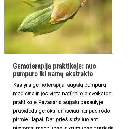
Gemoterapija praktikoje: nuo
pumpuro iki namų ekstrakto
Kas yra gemoterapija: augalų pumpurų
medicina ir jos vieta natūralioje sveikatos
praktikoje Pavasaris augalų pasaulyje
prasideda gerokai anksčiau nei pasirodo
pirmieji lapai. Dar prieš sužaliuojant
pievoms, medžiuose ir krūmuose pradeda