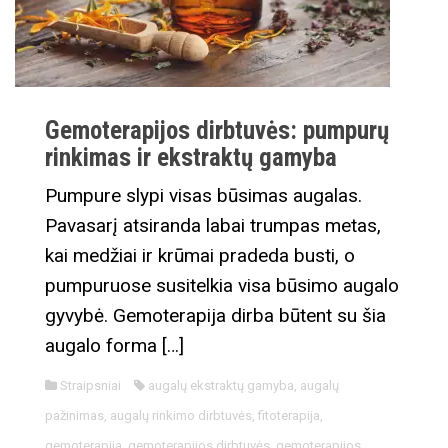
Gemoterapijos dirbtuvės: pumpurų
rinkimas ir ekstraktų gamyba
Pumpure slypi visas būsimas augalas.
Pavasarį atsiranda labai trumpas metas,
kai medžiai ir krūmai pradeda busti, o
pumpuruose susitelkia visa būsimo augalo
gyvybė. Gemoterapija dirba būtent su šia
augalo forma […]
Straipsniai
augalų ekstraktų gamyba
,
augalų
pažinimas
,
augalų rinkimo dirbtuvės
,
fitoterapija
,
gemoterapija
,
gemoterapijos dirbtuvės
,
gemoterapijos