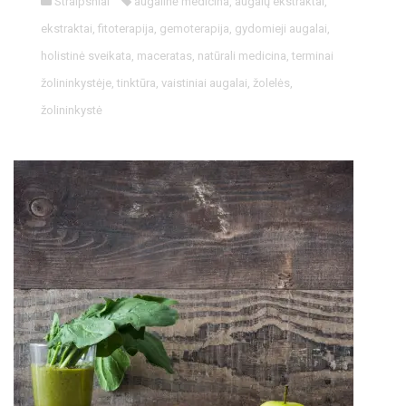
Straipsniai
augalinė medicina
,
augalų ekstraktai
,
ekstraktai
,
fitoterapija
,
gemoterapija
,
gydomieji augalai
,
holistinė sveikata
,
maceratas
,
natūrali medicina
,
terminai
žolininkystėje
,
tinktūra
,
vaistiniai augalai
,
žolelės
,
žolininkystė