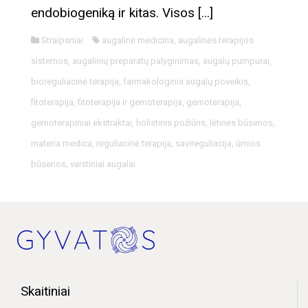
endobiogeniką ir kitas. Visos […]
Straipsniai
augalinė medicina
,
augalinės terapijos
sistemos
,
augalinių preparatų palyginimas
,
augalų pumpurai
,
bioreguliacinė terapija
,
farmakologinis augalų poveikis
,
fitoterapija
,
fitoterapija ir gemoterapija
,
gemoterapija
,
gemoterapiniai ekstraktai
,
holistinis požiūris
,
lėtinės būsenos
,
materia medica
,
reguliacinė terapija
,
savireguliacija
,
ūmios
būsenos
,
vaistiniai augalai
Skaitiniai