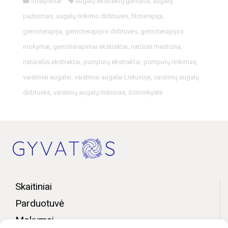
Straipsniai
augalų ekstraktų gamyba
,
augalų
pažinimas
,
augalų rinkimo dirbtuvės
,
fitoterapija
,
gemoterapija
,
gemoterapijos dirbtuvės
,
gemoterapijos
mokymai
,
gemoterapiniai ekstraktai
,
natūrali medicina
,
natūralūs ekstraktai
,
pumpurų ekstraktai
,
pumpurų rinkimas
,
vaistiniai augalai
,
vaistiniai augalai Lietuvoje
,
vaistinių augalų
dirbtuvės
,
vaistinių augalų rinkimas
,
žolininkystė
Skaitiniai
Parduotuvė
Mokymai