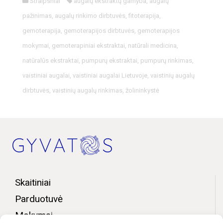
Straipsniai
augalų ekstraktų gamyba
,
augalų
pažinimas
,
augalų rinkimo dirbtuvės
,
fitoterapija
,
gemoterapija
,
gemoterapijos dirbtuvės
,
gemoterapijos
mokymai
,
gemoterapiniai ekstraktai
,
natūrali medicina
,
natūralūs ekstraktai
,
pumpurų ekstraktai
,
pumpurų rinkimas
,
vaistiniai augalai
,
vaistiniai augalai Lietuvoje
,
vaistinių augalų
dirbtuvės
,
vaistinių augalų rinkimas
,
žolininkystė
Skaitiniai
Parduotuvė
Mokymai