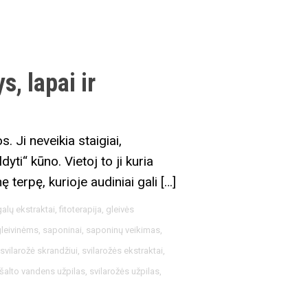
s, lapai ir
 Ji neveikia staigiai,
yti“ kūno. Vietoj to ji kuria
terpę, kurioje audiniai gali […]
alų ekstraktai
,
fitoterapija
,
gleivės
gleivinėms
,
saponinai
,
saponinų veikimas
,
,
svilarožė skrandžiui
,
svilarožės ekstraktai
,
 šalto vandens užpilas
,
svilarožės užpilas
,