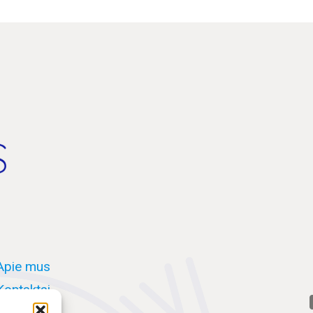
Apie mus
Kontaktai
D.U.K.