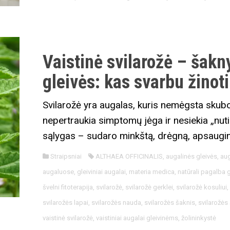
Vaistinė svilarožė – šakny
gleivės: kas svarbu žinoti
Svilarožė yra augalas, kuris nemėgsta skubos.
nepertraukia simptomų jėga ir nesiekia „nutild
sąlygas – sudaro minkštą, drėgną, apsauginę 
Straipsniai
ALTHAEA OFFICINALIS
,
augalinės gleivės
,
aug
augaluose
,
gleiviniai augalai
,
materia medica
,
natūrali pagalba 
švelni fitoterapija
,
svilarožė
,
svilarožė gerklei
,
svilarožė kosuliui
svilarožės lapai
,
svilarožės nauda
,
svilarožės šaknis
,
svilarožės
vaistinė svilarožė
,
vaistiniai augalai gleivinėms
,
žolininkystė