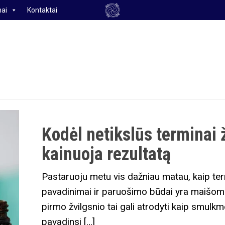
ai
Kontaktai
Kodėl netikslūs terminai 
kainuoja rezultatą
Pastaruoju metu vis dažniau matau, kaip term
pavadinimai ir paruošimo būdai yra maišomi 
pirmo žvilgsnio tai gali atrodyti kaip smulk
pavadinsi […]