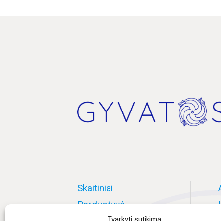
Skaitiniai
Parduotuvė
Tvarkyti sutikimą
Mokymai