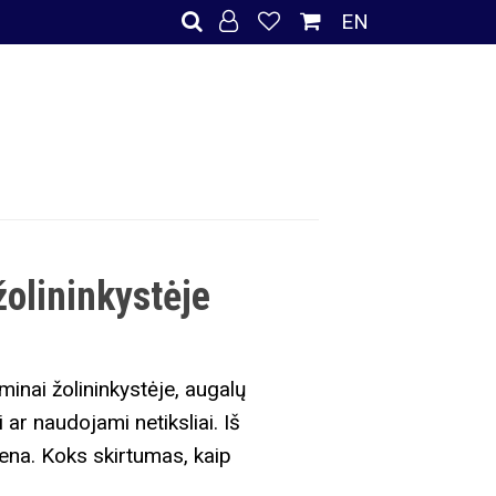
EN
žolininkystėje
inai žolininkystėje, augalų
ar naudojami netiksliai. Iš
mena. Koks skirtumas, kaip