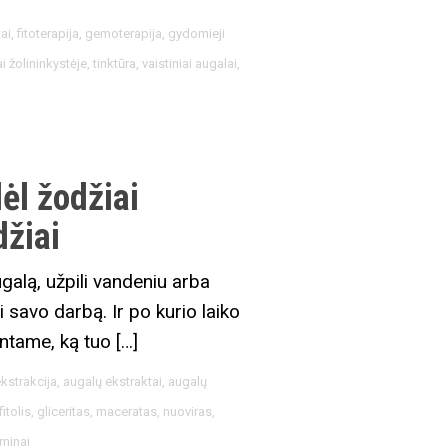
ai
,
fitoterapija
,
gemoterapija
,
gydomieji
i žolininkystėje
,
tinktūra
,
vaistiniai augalai
,
ėl žodžiai
džiai
galą, užpili vandeniu arba
ti savo darbą. Ir po kurio laiko
antame, ką tuo […]
kstrakcija
,
augalų ekstraktai
,
augalų
fitolis
,
gliceritas
,
maceratas
,
nuoviras
,
rminai