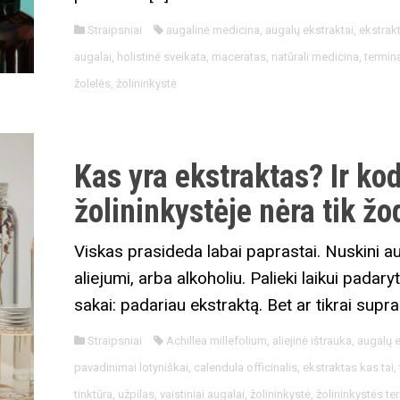
Straipsniai
augalinė medicina
,
augalų ekstraktai
,
ekstrakt
augalai
,
holistinė sveikata
,
maceratas
,
natūrali medicina
,
termina
žolelės
,
žolininkystė
Kas yra ekstraktas? Ir kod
žolininkystėje nėra tik žo
Viskas prasideda labai paprastai. Nuskini au
aliejumi, arba alkoholiu. Palieki laikui padary
sakai: padariau ekstraktą. Bet ar tikrai supr
Straipsniai
Achillea millefolium
,
aliejinė ištrauka
,
augalų e
pavadinimai lotyniškai
,
calendula officinalis
,
ekstraktas kas tai
,
tinktūra
,
užpilas
,
vaistiniai augalai
,
žolininkystė
,
žolininkystės te