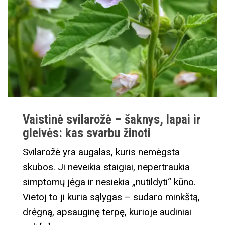
Vaistinė svilarožė – šaknys, lapai ir
gleivės: kas svarbu žinoti
Svilarožė yra augalas, kuris nemėgsta
skubos. Ji neveikia staigiai, nepertraukia
simptomų jėga ir nesiekia „nutildyti“ kūno.
Vietoj to ji kuria sąlygas – sudaro minkštą,
drėgną, apsauginę terpę, kurioje audiniai