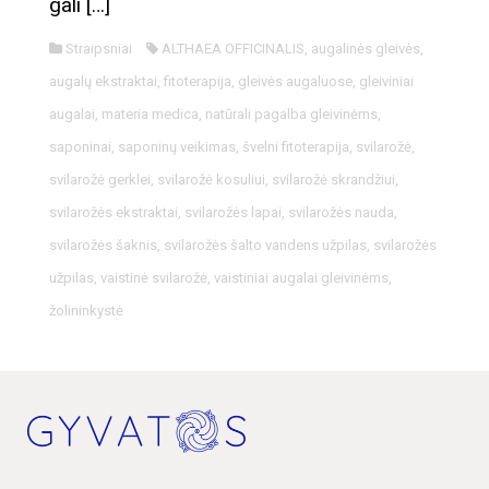
gali […]
Straipsniai
ALTHAEA OFFICINALIS
,
augalinės gleivės
,
augalų ekstraktai
,
fitoterapija
,
gleivės augaluose
,
gleiviniai
augalai
,
materia medica
,
natūrali pagalba gleivinėms
,
saponinai
,
saponinų veikimas
,
švelni fitoterapija
,
svilarožė
,
svilarožė gerklei
,
svilarožė kosuliui
,
svilarožė skrandžiui
,
svilarožės ekstraktai
,
svilarožės lapai
,
svilarožės nauda
,
svilarožės šaknis
,
svilarožės šalto vandens užpilas
,
svilarožės
užpilas
,
vaistinė svilarožė
,
vaistiniai augalai gleivinėms
,
žolininkystė