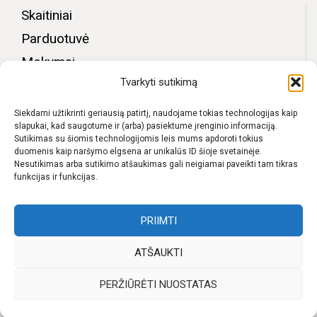
Skaitiniai
Parduotuvė
Mokymai
Tvarkyti sutikimą
Bendruomenės zona
Apie mus
Siekdami užtikrinti geriausią patirtį, naudojame tokias technologijas kaip
slapukai, kad saugotume ir (arba) pasiektume įrenginio informaciją.
Kontaktai
Sutikimas su šiomis technologijomis leis mums apdoroti tokius
duomenis kaip naršymo elgsena ar unikalūs ID šioje svetainėje.
D.U.K.
Nesutikimas arba sutikimo atšaukimas gali neigiamai paveikti tam tikras
funkcijas ir funkcijas.
Pristatymas
Privatumo politika
PRIIMTI
ATŠAUKTI
f
I
W
y
PERŽIŪRĖTI NUOSTATAS
b
n
h
o
s
a
u