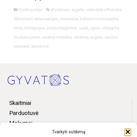
Enciklopedija
alteratyvas
,
augalai
,
calendula officinalis
,
džiovinanti
,
emenagogas
,
imunitetas
,
kartusis tonizuojantis
,
limfa
,
limfagogas
,
priešuždegiminis
,
saulė
,
ugnis
,
uždegimą
moduliuojantis
,
vaistinė medetka
,
vaistiniai augalai
,
vanduo
,
vėsinanti
,
žaizdoms
Skaitiniai
Parduotuvė
Mokymai
Tvarkyti sutikimą
Bendruomenės zona