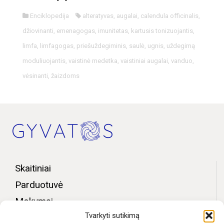
Enciklopedija
alteratyvas
,
augalai
,
calendula officinalis
,
džiovinanti
,
emenagogas
,
imunitetas
,
kartusis tonizuojantis
,
limfa
,
limfagogas
,
priešuždegiminis
,
saulė
,
ugnis
,
uždegimą
moduliuojantis
,
vaistinė medetka
,
vaistiniai augalai
,
vanduo
,
vėsinanti
,
žaizdoms
Skaitiniai
Parduotuvė
Mokymai
Tvarkyti sutikimą
Bendruomenės zona