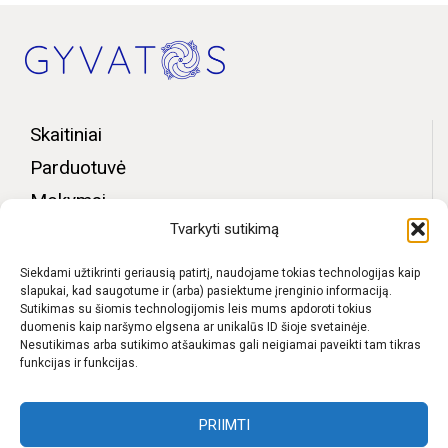
Skaitiniai
Parduotuvė
Mokymai
Tvarkyti sutikimą
Bendruomenės zona
Apie mus
Siekdami užtikrinti geriausią patirtį, naudojame tokias technologijas kaip
slapukai, kad saugotume ir (arba) pasiektume įrenginio informaciją.
Kontaktai
Sutikimas su šiomis technologijomis leis mums apdoroti tokius
duomenis kaip naršymo elgsena ar unikalūs ID šioje svetainėje.
D.U.K.
Nesutikimas arba sutikimo atšaukimas gali neigiamai paveikti tam tikras
funkcijas ir funkcijas.
Pristatymas
Privatumo politika
PRIIMTI