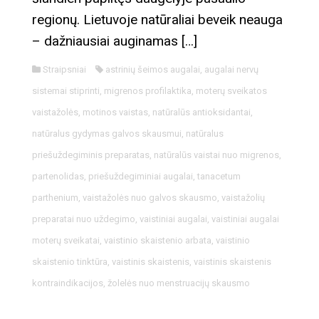
regionų. Lietuvoje natūraliai beveik neauga
– dažniausiai auginamas […]
Straipsniai
astrinių šeimos augalai
,
augalai nervų
sistemai stiprinti
,
migrenos profilaktika
,
moterų sveikatos
vaistažolės
,
motinos vaistas
,
natūralūs antioksidantai
,
natūralus gydymas galvos skausmui
,
natūralus
priešuždegiminis preparatas
,
natūralūs vaistai nuo migrenos
,
partenolidas
,
priešuždegiminiai augalai
,
tanacetum
parthenium
,
vaistažolės nuo galvos skausmo
,
vaistažolių
preparatai nuo uždegimo
,
vaistiniai augalai
,
vaistiniai augalai
moterų sveikatai
,
vaistinio skaistenio arbata
,
vaistinio
skaistenio tinktūra
,
vaistinis skaistenis
,
vaistinis skaistenis
kontraindikacijos
,
žolelės nuo menstruacijų skausmo