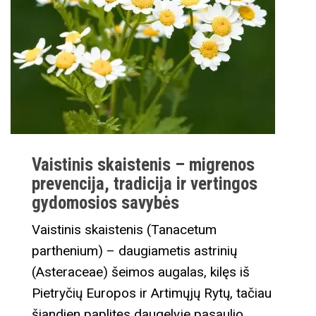
Vaistinis skaistenis – migrenos
prevencija, tradicija ir vertingos
gydomosios savybės
Vaistinis skaistenis (Tanacetum
parthenium) – daugiametis astrinių
(Asteraceae) šeimos augalas, kilęs iš
Pietryčių Europos ir Artimųjų Rytų, tačiau
šiandien paplitęs daugelyje pasaulio