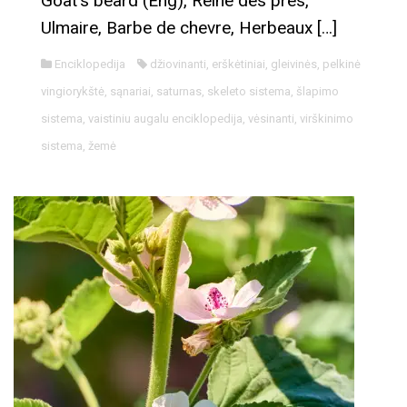
Goat‘s beard (Eng), Reine des pres,
Ulmaire, Barbe de chevre, Herbeaux […]
Enciklopedija
džiovinanti
,
erškėtiniai
,
gleivinės
,
pelkinė
vingiorykštė
,
sąnariai
,
saturnas
,
skeleto sistema
,
šlapimo
sistema
,
vaistiniu augalu enciklopedija
,
vėsinanti
,
virškinimo
sistema
,
žemė