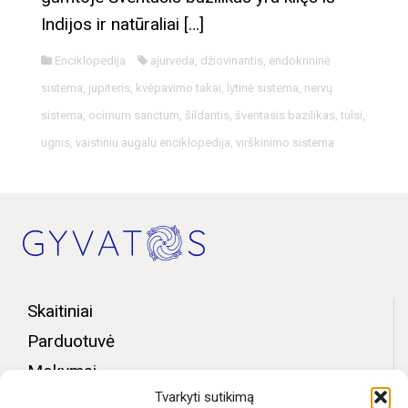
Indijos ir natūraliai […]
Enciklopedija
ajurveda
,
džiovinantis
,
endokrininė
sistema
,
jupiteris
,
kvėpavimo takai
,
lytinė sistema
,
nervų
sistema
,
ocimum sanctum
,
šildantis
,
šventasis bazilikas
,
tulsi
,
ugnis
,
vaistiniu augalu enciklopedija
,
virškinimo sistema
Skaitiniai
Parduotuvė
Mokymai
Tvarkyti sutikimą
Bendruomenės zona