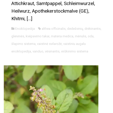
Attichkraut, Samtpappel, Schleimwurzel,
Heilwurz, Apothekerstockmalve (GE),
Khitmi, […]
Enciklopedija
althea officinalis
,
dedešvinių
,
drėkinantis
,
gleivinės
,
kvėpavimo takai
,
materia medica
,
mėnulis
,
oda
,
šlapimo sistema
,
vaistinė svilarožė
,
vaistiniu augalu
enciklopedija
,
vanduo
,
vėsinantis
,
virškinimo sistema